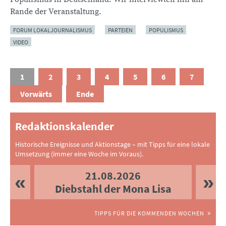
Rande der Veranstaltung.
FORUM LOKALJOURNALISMUS
PARTEIEN
POPULISMUS
VIDEO
1
2
3
4
5
6
7
Vorwärts
Ende
Redaktionskalender
Historische Ereignisse und Aktionstage – mit Tipps für eine lokale
Umsetzung (immer eine Woche im Voraus).
21.08.2026
Diebstahl der Mona Lisa
TIPPS FÜR DIE KOMMENDEN WOCHEN