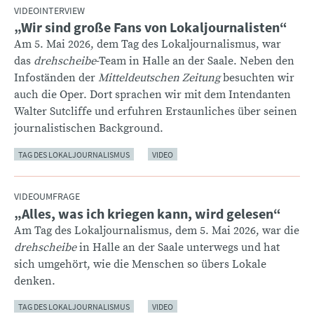
VIDEOINTERVIEW
„Wir sind große Fans von Lokaljournalisten“
:
Am 5. Mai 2026, dem Tag des Lokaljournalismus, war
das
drehscheibe
-Team in Halle an der Saale. Neben den
Infoständen der
Mitteldeutschen Zeitung
besuchten wir
auch die Oper. Dort sprachen wir mit dem Intendanten
Walter Sutcliffe und erfuhren Erstaunliches über seinen
journalistischen Background.
TAG DES LOKALJOURNALISMUS
VIDEO
VIDEOUMFRAGE
„Alles, was ich kriegen kann, wird gelesen“
:
Am Tag des Lokaljournalismus, dem 5. Mai 2026, war die
drehscheibe
in Halle an der Saale unterwegs und hat
sich umgehört, wie die Menschen so übers Lokale
denken.
TAG DES LOKALJOURNALISMUS
VIDEO