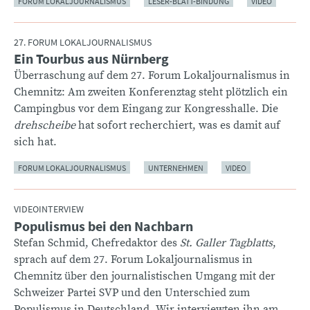
FORUM LOKALJOURNALISMUS
LESER-BLATT-BINDUNG
VIDEO
27. FORUM LOKALJOURNALISMUS
Ein Tourbus aus Nürnberg
:
Überraschung auf dem 27. Forum Lokaljournalismus in
Chemnitz: Am zweiten Konferenztag steht plötzlich ein
Campingbus vor dem Eingang zur Kongresshalle. Die
drehscheibe
hat sofort recherchiert, was es damit auf
sich hat.
FORUM LOKALJOURNALISMUS
UNTERNEHMEN
VIDEO
VIDEOINTERVIEW
Populismus bei den Nachbarn
:
Stefan Schmid, Chefredaktor des
St. Galler Tagblatts
,
sprach auf dem 27. Forum Lokaljournalismus in
Chemnitz über den journalistischen Umgang mit der
Schweizer Partei SVP und den Unterschied zum
Populismus in Deutschland. Wir interviewten ihn am