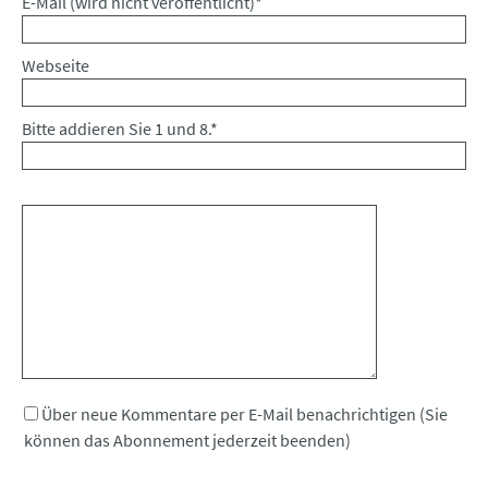
Pflichtfeld
E-Mail (wird nicht veröffentlicht)
*
Webseite
Bitte addieren Sie 1 und 8.
*
Kommentar
Über neue Kommentare per E-Mail benachrichtigen (Sie
können das Abonnement jederzeit beenden)