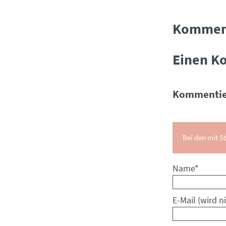
Kommen
Einen K
Kommentie
Bei den mit St
Pflichtfeld
Name
*
Pflichtfeld
E-Mail (wird ni