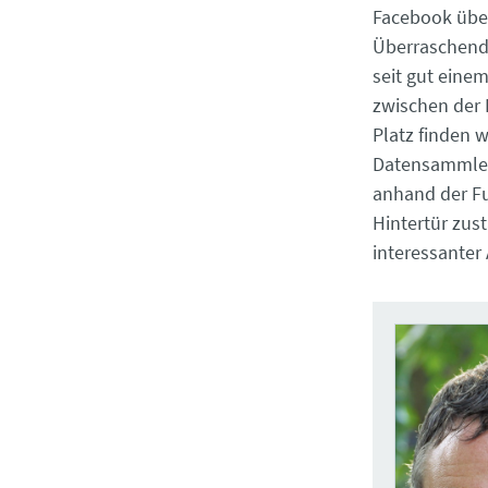
Facebook über
Überraschend 
seit gut eine
zwischen der
Platz finden w
Datensammler,
anhand der Fu
Hintertür zu
interessanter 