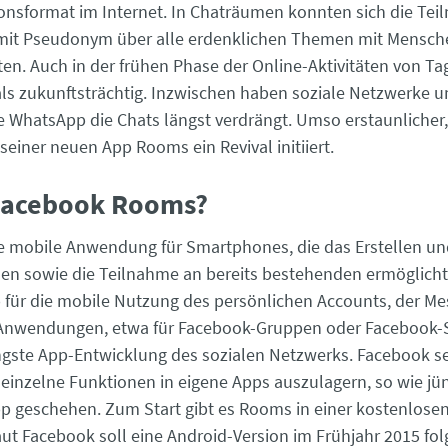
sformat im Internet. In Chaträumen konnten sich die Tei
it Pseudonym über alle erdenklichen Themen mit Mensche
ten. Auch in der frühen Phase der Online-Aktivitäten von T
als zukunftsträchtig. Inzwischen haben soziale Netzwerke 
 WhatsApp die Chats längst verdrängt. Umso erstaunlicher
seiner neuen App Rooms ein Revival initiiert.
 Facebook Rooms?
e mobile Anwendung für Smartphones, die das Erstellen u
n sowie die Teilnahme an bereits bestehenden ermöglicht
 für die mobile Nutzung des persönlichen Accounts, der M
Anwendungen, etwa für Facebook-Gruppen oder Facebook-Se
ngste App-Entwicklung des sozialen Netzwerks. Facebook se
, einzelne Funktionen in eigene Apps auszulagern, so wie jü
 geschehen. Zum Start gibt es Rooms in einer kostenlosen 
ut Facebook soll eine Android-Version im Frühjahr 2015 fol