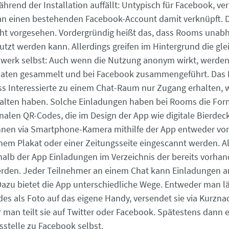
hrend der Installation auffällt: Untypisch für Facebook, ve
an einen bestehenden Facebook-Account damit verknüpft. 
nicht vorgesehen. Vordergründig heißt das, dass Rooms unab
tzt werden kann. Allerdings greifen im Hintergrund die gl
werk selbst: Auch wenn die Nutzung anonym wirkt, werden
Daten gesammelt und bei Facebook zusammengeführt. Das
ss Interessierte zu einem Chat-Raum nur Zugang erhalten, 
alten haben. Solche Einladungen haben bei Rooms die For
alen QR-Codes, die im Design der App wie digitale Bierdec
nnen via Smartphone-Kamera mithilfe der App entweder v
inem Plakat oder einer Zeitungsseite eingescannt werden. Al
alb der App Einladungen im Verzeichnis der bereits vorha
rden. Jeder Teilnehmer an einem Chat kann Einladungen a
 Dazu bietet die App unterschiedliche Wege. Entweder man lä
es als Foto auf das eigene Handy, versendet sie via Kurznac
 man teilt sie auf Twitter oder Facebook. Spätestens dann e
sstelle zu Facebook selbst.