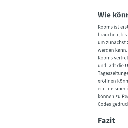
Wie kön
Rooms ist ers
brauchen, bis
um zunächst z
werden kann. 
Rooms vertret
und lädt die U
Tageszeitunge
eröffnen könne
ein crossmedi
können zu Res
Codes gedruck
Fazit