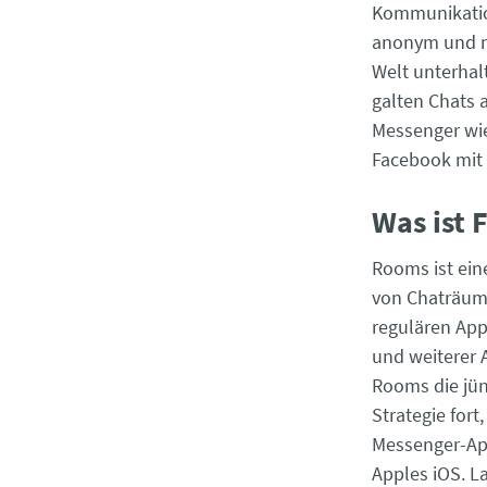
Kommunikation
anonym und m
Welt unterhal
galten Chats 
Messenger wie
Facebook mit 
Was ist
Rooms ist ein
von Chaträume
regulären App
und weiterer 
Rooms die jü
Strategie fort
Messenger-App
Apples iOS. La