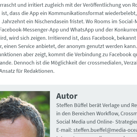
rascht und irritiert zugleich mit der Veröffentlichung von 
ist, dass die App ein Kommunikationsformat wiederbelebt, 
m Jahrzehnt ein Nischendasein fristet. Wo Rooms im Socia
 Facebook-Messenger-App und WhatsApp und der Konkurre
ird, wird sich zeigen. Irritierend ist, dass Facebook, bekannt
 einen Service anbietet, der anonym genutzt werden kann.
nktionen aber zeigt, kommt die Verbindung zu Facebook qu
stande. Dennoch ist die Möglichkeit der crossmedialen, Verz
Ansatz für Redaktionen.
Autor
Steffen Büffel berät Verlage und R
in den Bereichen Workflow, Crossm
Social Media und Online- Strategie
E-mail:
steffen.bueffel@media-oce