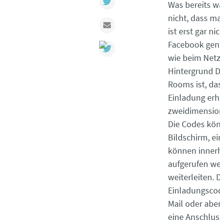
Was bereits wä
nicht, dass m
Mail
ist erst gar 
Facebook genu
wie beim Netz
Hintergrund 
Rooms ist, da
Einladung erh
zweidimension
Die Codes kö
Bildschirm, e
können innerh
aufgerufen we
weiterleiten.
Einladungscod
Mail oder aber
eine Anschlus