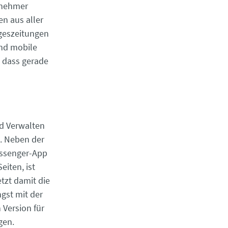
lnehmer
n aus aller
ageszeitungen
und mobile
, dass gerade
nd Verwalten
. Neben der
essenger-App
iten, ist
tzt damit die
ngst mit der
Version für
gen.