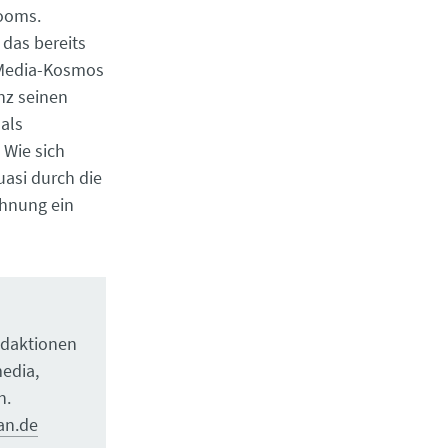
Rooms.
das bereits
l-Media-Kosmos
nz seinen
 als
 Wie sich
asi durch die
ahnung ein
edaktionen
edia,
n.
an.de