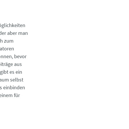
glichkeiten
der aber man
sch zum
ratoren
önnen, bevor
iträge aus
gibt es ein
Raum selbst
ys einbinden
inem für