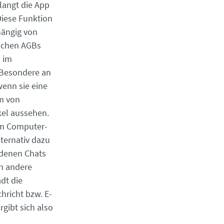
rlangt die App
Diese Funktion
hängig von
eichen AGBs
 im
 Besondere an
wenn sie eine
m von
kel aussehen.
om Computer-
ternativ dazu
ndenen Chats
n andere
dt die
hricht bzw. E-
rgibt sich also