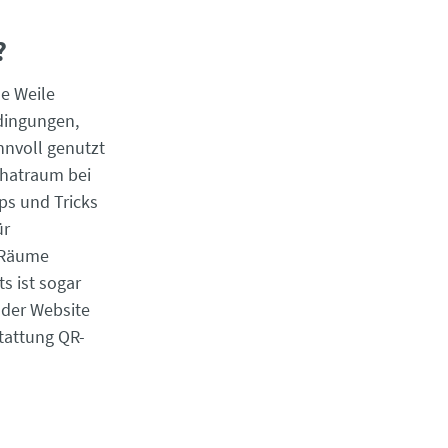
?
e Weile
edingungen,
nnvoll genutzt
Chatraum bei
ps und Tricks
̈r
e Räume
s ist sogar
 der Website
tattung QR-