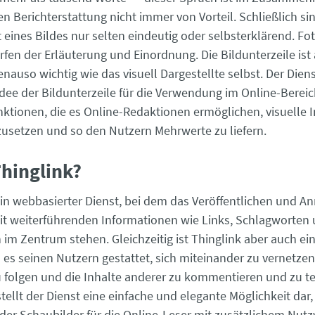
en Berichterstattung nicht immer von Vorteil. Schließlich si
 eines Bildes nur selten eindeutig oder selbsterklärend. Fot
rfen der Erläuterung und Einordnung. Die Bildunterzeile ist 
nauso wichtig wie das visuell Dargestellte selbst. Der Dien
 Idee der Bildunterzeile für die Verwendung im Online-Berei
nktionen, die es Online-Redaktionen ermöglichen, visuelle 
zusetzen und so den Nutzern Mehrwerte zu liefern.
Thinglink?
 ein webbasierter Dienst, bei dem das Veröffentlichen und A
it weiterführenden Informationen wie Links, Schlagworten
im Zentrum stehen. Gleichzeitig ist Thinglink aber auch ein
 es seinen Nutzern gestattet, sich miteinander zu vernetzen
u folgen und die Inhalte anderer zu kommentieren und zu te
ellt der Dienst eine einfache und elegante Möglichkeit dar, 
oder Schaubilder für die Online-Leser mit zusätzlichem Nutz