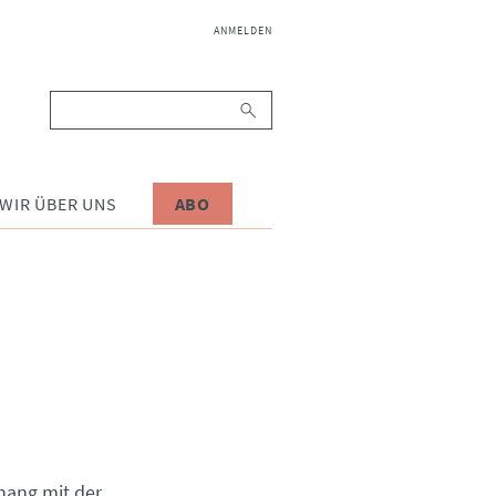
NAVIGATION
ANMELDEN
ÜBERSPRINGEN
Suchbegriffe
WIR ÜBER UNS
ABO
hang mit der