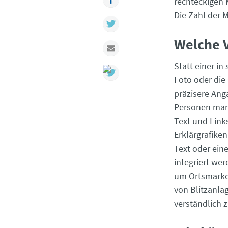
rechteckigen 
Die Zahl der M
Twitter
Welche 
Mail
Statt einer in
Foto oder die 
präzisere Ang
Personen mark
Text und Links
Erklärgrafike
Text oder ein
integriert we
um Ortsmarken
von Blitzanla
verständlich z