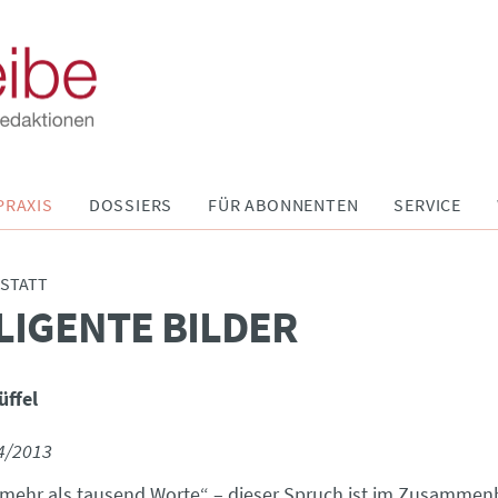
PRAXIS
DOSSIERS
FÜR ABONNENTEN
SERVICE
STATT
LIGENTE BILDER
üffel
4/2013
t mehr als tausend Worte“ – dieser Spruch ist im Zusammen