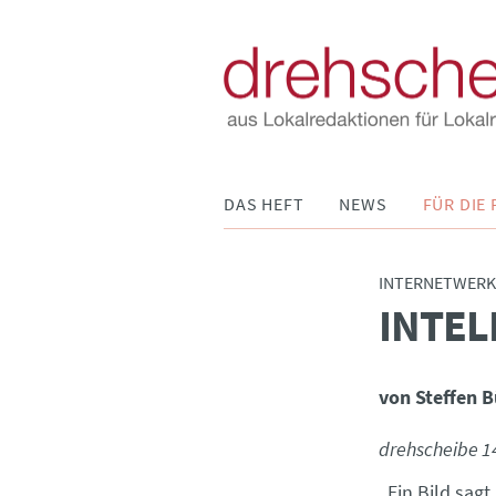
Navigation
DAS HEFT
NEWS
FÜR DIE 
überspringen
INTERNETWERK
INTEL
:
von Steffen B
drehscheibe 1
„Ein Bild sag