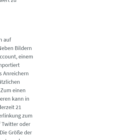
n auf
Neben Bildern
ccount, einem
mportiert
s Anreichern
ätzlichen
. Zum einen
deren kann in
erzeit 21
erlinkung zum
f Twitter oder
 Die Größe der