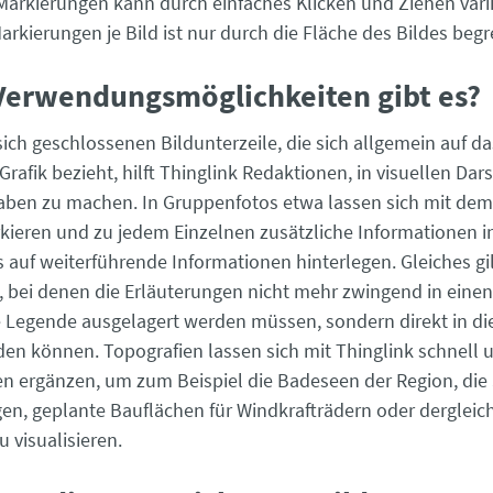
Markierungen kann durch einfaches Klicken und Ziehen vari
arkierungen je Bild ist nur durch die Fläche des Bildes begr
Verwendungsmöglichkeiten gibt es?
 sich geschlossenen Bildunterzeile, die sich allgemein auf d
Grafik bezieht, hilft Thinglink Redaktionen, in visuellen Dar
aben zu machen. In Gruppenfotos etwa lassen sich mit dem
ieren und zu jedem Einzelnen zusätzliche Informationen i
 auf weiterführende Informationen hinterlegen. Gleiches gil
n, bei denen die Erläuterungen nicht mehr zwingend in eine
e Legende ausgelagert werden müssen, sondern direkt in die
rden können. Topografien lassen sich mit Thinglink schnell 
 ergänzen, um zum Beispiel die Badeseen der Region, die
gen, geplante Bauflächen für Windkrafträdern oder dergleic
u visualisieren.