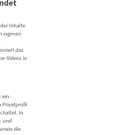
endet
 der Inhalte
m eigenen
oniert das
be-Videos in
k ein
Privatprofil
haltet. In
- und
sowie die