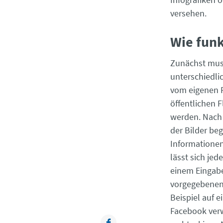
versehen.
Wie funk
Zunächst muss
unterschiedli
vom eigenen 
öffentlichen F
werden. Nach
der Bilder be
Informationen
lässt sich je
einem Eingabe
vorgegebenen 
Beispiel auf e
Facebook verw
Facebook