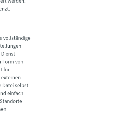
iert werden.
enzt.
as vollständige
stellungen
 Dienst
n Form von
t für
n externen
 Datei selbst
und einfach
 Standorte
hen