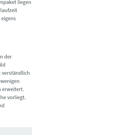
umpaket liegen
laufzeit
n eigens
in der
ild
 verständlich
t wenigen
 erweitert.
he vorliegt.
nd