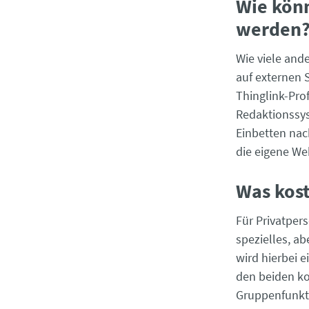
Wie könn
werden
Wie viele and
auf externen 
Thinglink-Pro
Redaktionssys
Einbetten nac
die eigene We
Was kost
Für Privatpers
spezielles, a
wird hierbei 
den beiden ko
Gruppenfunkti