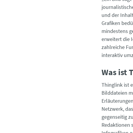
journalistisch
und der Inhalt
Grafiken bedü
mindestens ge
erweitert die
zahlreiche Fu
interaktiv um
Was ist 
Thinglink ist
Bilddateien m
Erläuterungen 
Netzwerk, das
gegenseitig z
Redaktionen st
Infografiken 