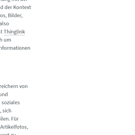
nd der Kontext
os, Bilder,
also
st
Thinglink
ch um
Informationen
nreichern von
 und
 soziales
, sich
ilen. Für
Artikelfotos,
wert zu