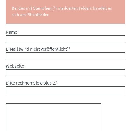
Bei den mit Sternchen (*) markierten Feldern handelt es
sich um Pflichtfelder.
Pflichtfeld
Name
*
Pflichtfeld
E-Mail (wird nicht veröffentlicht)
*
Webseite
Bitte rechnen Sie 8 plus 2.
*
Kommentar