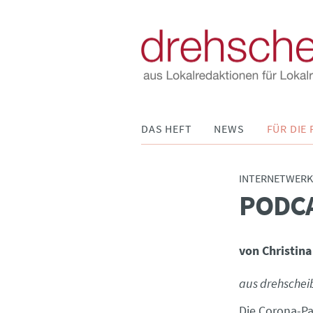
Navigation
DAS HEFT
NEWS
FÜR DIE 
überspringen
INTERNETWERK
PODC
:
von Christina
aus drehschei
Die Corona-P