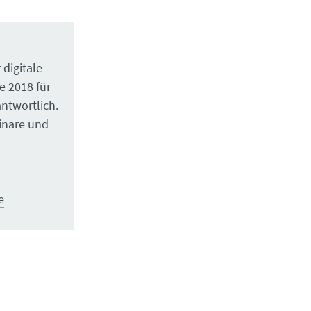
 digitale
e 2018 für
ntwortlich.
minare und
e