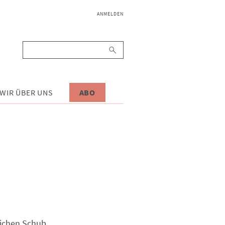
NAVIGATION
ANMELDEN
ÜBERSPRINGEN
Suchbegriffe
WIR ÜBER UNS
ABO
lichen Schub