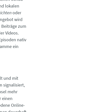
nd lokalen
ichten
oder
ngebot wird
n Beiträge zum
er Videos.
Episoden nativ
gramme ein
lt und mit
signalisiert,
psel mehr
r einen
edene Online-
 man dauerhaft