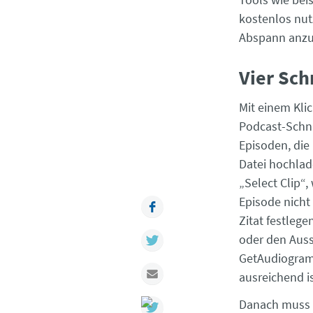
kostenlos nut
Abspann anzu
Vier Sc
Mit einem Kli
Podcast-Schni
Episoden, di
Datei hochlad
„Select Clip“
Episode nich
Facebook
Zitat festlege
Twitter
oder den Auss
GetAudiogram 
Mail
ausreichend is
Danach muss m