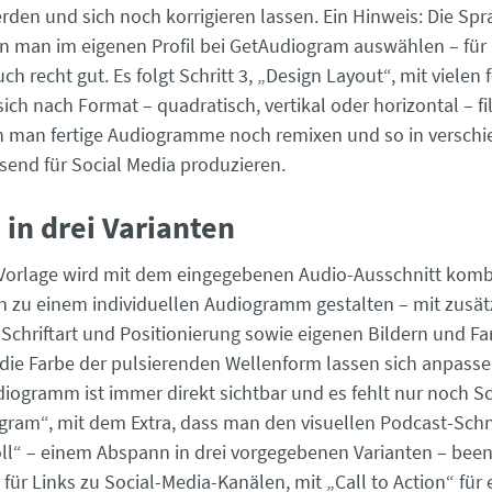
rden und sich noch korrigieren lassen. Ein Hinweis: Die Spr
nn man im eigenen Profil bei GetAudiogram auswählen – für 
uch recht gut. Es folgt Schritt 3, „Design Layout“, mit vielen 
sich nach Format – quadratisch, vertikal oder horizontal – fi
n man fertige Audiogramme noch remixen und so in versch
end für Social Media produzieren.
 in drei Varianten
Vorlage wird mit dem eingegebenen Audio-Ausschnitt komb
nn zu einem individuellen Audiogramm gestalten – mit zusät
Schriftart und Positionierung sowie eigenen Bildern und Far
die Farbe der pulsierenden Wellenform lassen sich anpasse
iogramm ist immer direkt sichtbar und es fehlt nur noch Sch
gram“, mit dem Extra, dass man den visuellen Podcast-Schn
oll“ – einem Abspann in drei vorgegebenen Varianten – bee
für Links zu Social-Media-Kanälen, mit „Call to Action“ für