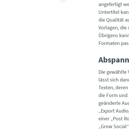
angefertigt we
Untertitel ka
die Qualität a
Vorlagen, die 
Übrigens kan
Formaten pass
Abspann
Die gewählte 
lässt sich da
Texten, deren 
die Form und 
geänderte Aud
„Export Audio
einer „Post R
„Grow Social“ 