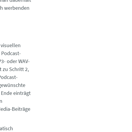
ich werbenden
visuellen
e Podcast-
P3- oder WAV-
zu Schritt 2,
Podcast-
 gewünschte
 Ende einträgt
on
Media-Beiträge
atisch