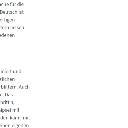
ache für die
Deutsch ist
fertigen
ltern lassen.
iedenen
iniert und
zlichen
bfiltern. Auch
n. Das
ritt 4,
ipsel mit
nden kann: mit
 einen eigenen