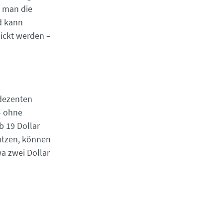
t man die
d kann
ickt werden –
 dezenten
– ohne
 19 Dollar
utzen, können
a zwei Dollar