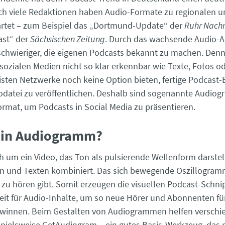
uch viele Redaktionen haben Audio-Formate zu regionalen u
rtet – zum Beispiel das „Dortmund-Update“ der
Ruhr Nachr
ast“ der
Sächsischen Zeitung
. Durch das wachsende Audio-A
 schwieriger, die eigenen Podcasts bekannt zu machen. Den
 sozialen Medien nicht so klar erkennbar wie Texte, Fotos od
sten Netzwerke noch keine Option bieten, fertige Podcast-
iodatei zu veröffentlichen. Deshalb sind sogenannte Audio
ormat, um Pod­casts in Social Media zu präsentieren.
 ein Audiogramm?
ch um ein Video, das Ton als pulsierende Wellenform darstel
en und Texten kombiniert. Das sich bewegende Oszillogramm 
 zu hören gibt. Somit erzeugen die visuellen Podcast-Schni
t für Audio-Inhalte, um so neue Hörer und Abonnenten fü
ewinnen. Beim Gestalten von Audiogrammen helfen verschi
spielsweise GetAudiogram – ein gutes Basis-Werkzeug, das