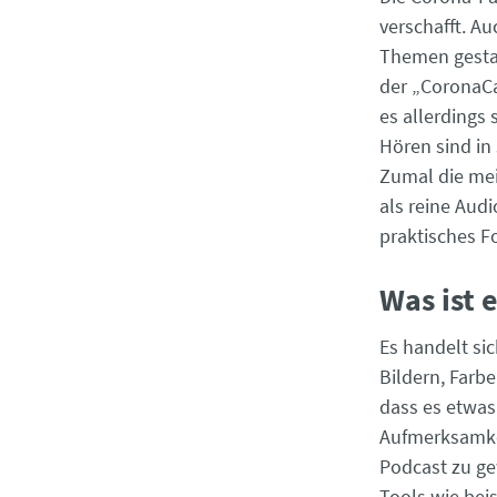
verschafft. A
Themen gesta
der „CoronaC
es allerdings
Hören sind in
Zumal die mei
als reine Aud
praktisches F
Was ist
Es handelt si
Bildern, Farb
dass es etwas
Aufmerksamkei
Podcast zu g
Tools wie bei