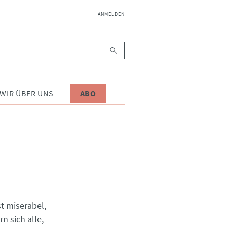
NAVIGATION
ANMELDEN
ÜBERSPRINGEN
Suchbegriffe
WIR ÜBER UNS
ABO
t miserabel,
n sich alle,