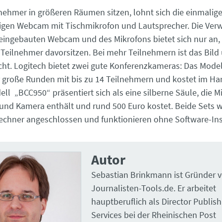
nehmer in größeren Räumen sitzen, lohnt sich die einmalig
igen Webcam mit Tischmikrofon und Lautsprecher. Die Ve
eingebauten Webcam und des Mikrofons bietet sich nur an
Teilnehmer davorsitzen. Bei mehr Teilnehmern ist das Bild
cht. Logitech bietet zwei gute Konferenzkameras: Das Mode
ür große Runden mit bis zu 14 Teilnehmern und kostet im Ha
ll „BCC950“ präsentiert sich als eine silberne Säule, die M
und Kamera enthält und rund 500 Euro kostet. Beide Sets 
chner angeschlossen und funktionieren ohne Software-Inst
Autor
Sebastian Brinkmann ist Gründer 
Journalisten-Tools.de. Er arbeitet
hauptberuflich als Director Publish
Services bei der Rheinischen Post