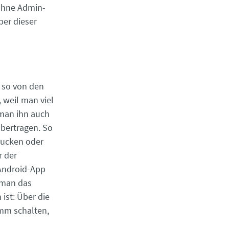
 ohne Admin-
ber dieser
 so von den
 weil man viel
 man ihn auch
übertragen. So
gucken oder
r der
 Android-App
 man das
ist: Über die
umm schalten,