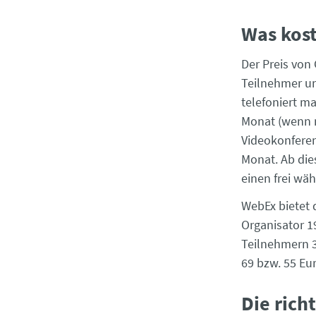
Was kost
Der Preis von
Teilnehmer un
telefoniert m
Monat (wenn m
Videokonferen
Monat. Ab die
einen frei wä
WebEx bietet 
Organisator 19
Teilnehmern 3
69 bzw. 55 Eu
Die rich