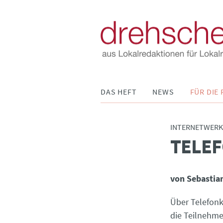
Navigation
DAS HEFT
NEWS
FÜR DIE 
überspringen
INTERNETWERK
TELEF
:
von Sebastia
Über Telefonk
die Teilnehme