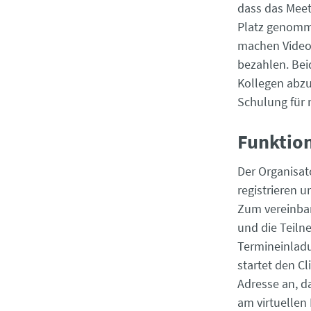
dass das Meet
Platz genomme
machen Videok
bezahlen. Bei
Kollegen abzu
Schulung für 
Funktio
Der Organisat
registrieren 
Zum vereinbar
und die Teilne
Termineinladu
startet den C
Adresse an, d
am virtuellen