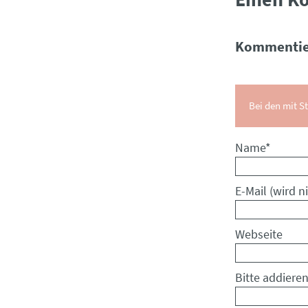
Kommentie
Bei den mit St
Pflichtfeld
Name
*
Pflichtfeld
E-Mail (wird ni
Webseite
Bitte addieren