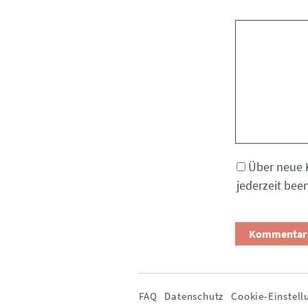
Kommentar
Über neue 
jederzeit bee
Navigation
FAQ
Datenschutz
Cookie-Einstell