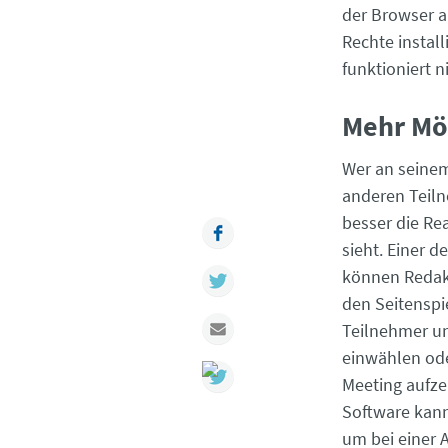
der Browser a
Rechte install
funktioniert ni
Mehr Mö
Wer an seinem
anderen Teiln
besser die Re
Facebook
sieht. Einer 
können Redak
Twitter
den Seitenspi
Mail
Teilnehmer un
einwählen ode
Meeting aufzei
Software kann
um bei einer 