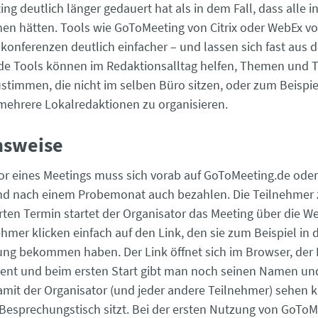
ing deutlich länger gedauert hat als in dem Fall, dass alle
n hätten. Tools wie GoToMeeting von Citrix oder WebEx vo
onferenzen deutlich einfacher – und lassen sich fast aus 
de Tools können im Redaktionsalltag helfen, Themen und 
stimmen, die nicht im selben Büro sitzen, oder zum Beispie
mehrere Lokalredaktionen zu organisieren.
nsweise
or eines Meetings muss sich vorab auf GoToMeeting.de ode
und nach einem Probemonat auch bezahlen. Die Teilnehmer 
ten Termin startet der Organisator das Meeting über die W
hmer klicken einfach auf den Link, den sie zum Beispiel in 
ng bekommen haben. Der Link öffnet sich im Browser, der
lient und beim ersten Start gibt man noch seinen Namen und
amit der Organisator (und jeder andere Teilnehmer) sehen k
 Besprechungstisch sitzt. Bei der ersten Nutzung von GoToM