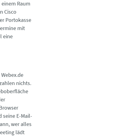
 in einem Raum
n Cisco
der Portokasse
Termine mit
l eine
r Webex.de
zahlen nichts.
eboberfläche
der
 Browser
 seine E-Mail-
ann, wer alles
eeting lädt