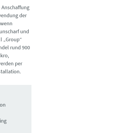
e Anschaffung
rwendung der
, wenn
 unscharf und
ll „Group“
ndel rund 900
ikro,
werden per
allation.
von
ing