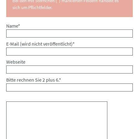
Bei den mit Sternchen (*) markierten Feldern handelt es
sich um Pflichtfelder.
Pflichtfeld
Name
*
Pflichtfeld
E-Mail (wird nicht veröffentlicht)
*
Webseite
Bitte rechnen Sie 2 plus 6.
*
Kommentar