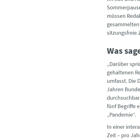
Sommerpause.
müssen Redakt
gesammelten D
sitzungsfreie
Was sag
„Darüber spric
gehaltenen Re
umfasst. Die 
Jahren Bundes
durchsuchbar.
fünf Begriffe
„Pandemie“.
In einer inter
Zeit – pro Ja