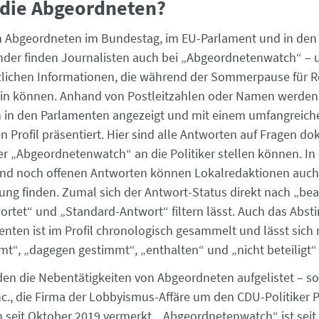
 die Abgeordneten?
n Abgeordneten im Bundestag, im EU-Parlament und in de
der finden Journalisten auch bei „Abgeordnetenwatch“ – 
zlichen Informationen, die während der Sommerpause für 
ein können. Anhand von Postleitzahlen oder Namen werden
in den Parlamenten angezeigt und mit einem umfangreiche
n Profil präsentiert. Hier sind alle Antworten auf Fragen do
er „Abgeordnetenwatch“ an die Politiker stellen können. In
und noch offenen Antworten können Lokalredaktionen auch 
tung finden. Zumal sich der Antwort-Status direkt nach „be
ortet“ und „Standard-Antwort“ filtern lässt. Auch das Abs
nten ist im Profil chronologisch gesammelt und lässt sich m
mt“, „dagegen gestimmt“, „enthalten“ und „nicht beteiligt“
en die Nebentätigkeiten von Abgeordneten aufgelistet – so
nc., die Firma der Lobbyismus-Affäre um den CDU-Politiker P
 seit Oktober 2019 vermerkt. „Abgeordnetenwatch“ ist seit