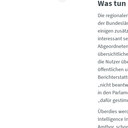
Was tun
Die regionale
der Bundeslän
einigen zusät
interessant s
Abgeordneten 
übersichtliche
die Nutzer üb
öffentlichen 
Berichterstat
„nicht beantw
in den Parlame
„dafür gestim
Überdies werd
Intelligence I
Amthor, schon