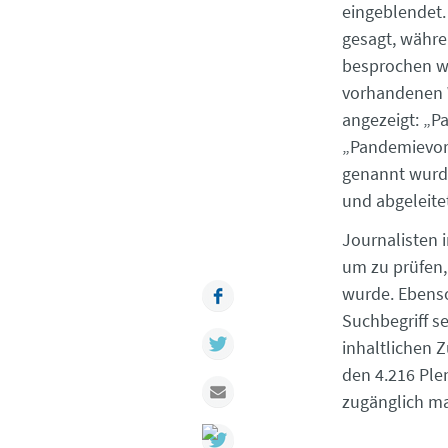
eingeblendet.
gesagt, währe
besprochen wi
vorhandenen W
angezeigt: „P
„Pandemievor
genannt wurde
und abgeleite
Journalisten 
um zu prüfen,
wurde. Ebens
Facebook
Suchbegriff s
Twitter
inhaltlichen 
den 4.216 Ple
Mail
zugänglich ma