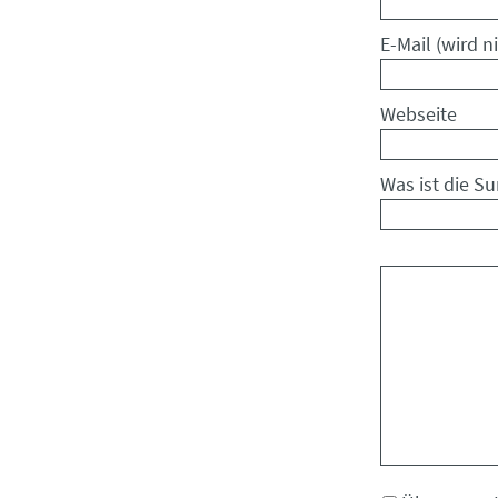
Pflichtfeld
E-Mail (wird ni
Webseite
Was ist die S
Kommentar