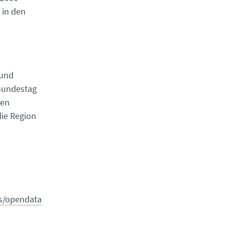
 in den
 und
 Bundestag
nen
ie Region
s/opendata