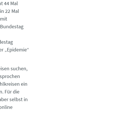
t 44 Mal
in 22 Mal
 mit
m Bundestag
destag
er „Epidemie“
isen suchen,
esprochen
lkreisen ein
. Für die
ber selbst in
online