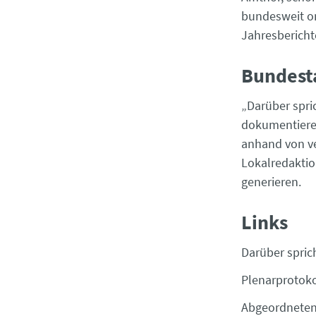
bundesweit on
Jahresbericht
Bundest
„Darüber spr
dokumentieren
anhand von ve
Lokalredakti
generieren.
Links
Darüber spric
Plenarprotok
Abgeordnete