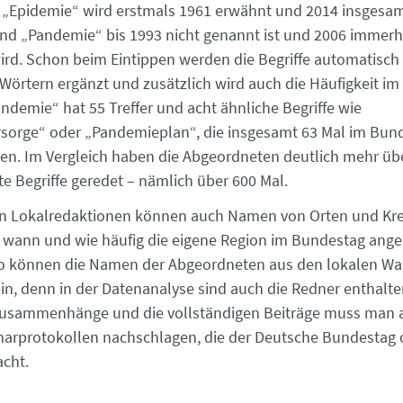
 „Epidemie“ wird erstmals 1961 erwähnt und 2014 insgesam
nd „Pandemie“ bis 1993 nicht genannt ist und 2006 immerh
rd. Schon beim Eintippen werden die Begriffe automatisch
örtern ergänzt und zusätzlich wird auch die Häufigkeit i
andemie“ hat 55 Treffer und acht ähnliche Begriffe wie
sorge“ oder „Pandemieplan“, die insgesamt 63 Mal im Bun
n. Im Vergleich haben die Abgeordneten deutlich mehr üb
te Begriffe geredet – nämlich über 600 Mal.
in Lokalredaktionen können auch Namen von Orten und Kre
 wann und wie häufig die eigene Region im Bundestag ang
o können die Namen der Abgeordneten aus den lokalen Wah
ein, denn in der Datenanalyse sind auch die Redner enthalten
Zusammenhänge und die vollständigen Beiträge muss man a
narprotokollen nachschlagen, die der Deutsche Bundestag 
cht.