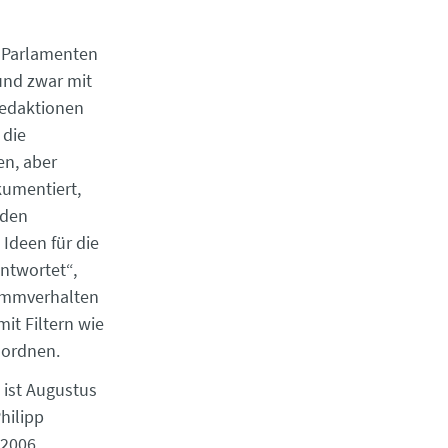
n Parlamenten
und zwar mit
Redaktionen
 die
n, aber
kumentiert,
 den
Ideen für die
antwortet“,
timmverhalten
it Filtern wie
 ordnen.
 ist Augustus
hilipp
 2006