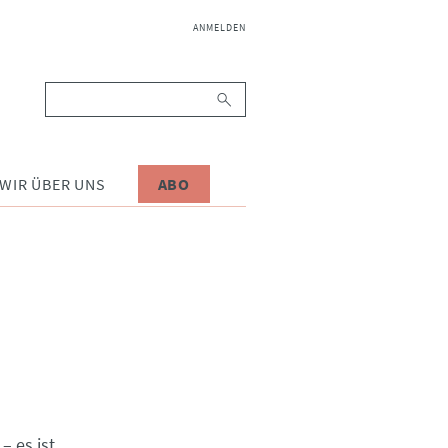
NAVIGATION
ANMELDEN
ÜBERSPRINGEN
Suchbegriffe
WIR ÜBER UNS
ABO
– es ist