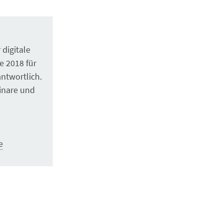
 digitale
e 2018 für
ntwortlich.
minare und
e