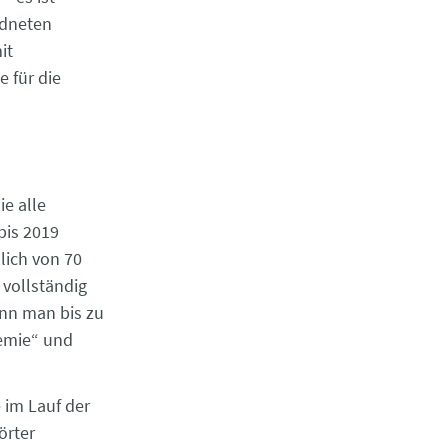
rdneten
it
 für die
ie alle
bis 2019
lich von 70
 vollständig
nn man bis zu
demie“ und
e im Lauf der
örter