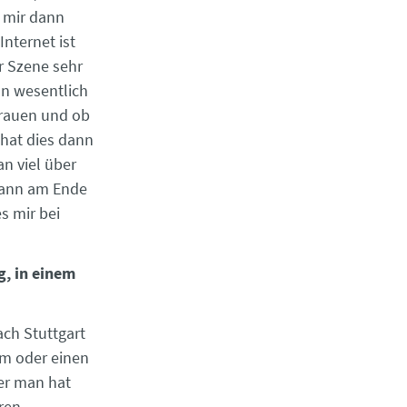
h mir dann
Internet ist
er Szene sehr
nn wesentlich
Frauen und ob
n hat dies dann
n viel über
 dann am Ende
s mir bei
g, in einem
ach Stuttgart
um oder einen
der man hat
eren