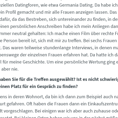
peziellen Datingforen, wie etwa Germania Dating. Da habe ic
in Profil gemacht und mir alle Frauen anzeigen lassen. Das 
 dafür, da das Bestreben, sich untereinander zu finden, in d
meinen persönlichen Anschreiben habe ich mein Anliegen da
 immer neutral gehalten: Ich mache einen Film über rechte 
e Person bereit ist, sich mit mir zu treffen. Bei sechs Fraue
. Das waren teilweise stundenlange Interviews, in denen ma
ebenswege der einzelnen Frauen erfahren hat. Da hatte ich
l für meine Geschichte. Um eine persönliche Wertung ging e
en aber nie.
aben Sie für die Treffen ausgewählt? Ist es nicht schwieri
einen Platz für ein Gespräch zu finden?
ens in deren Wohnort, da bin ich dann zum Beispiel auch n
furt gefahren. Oft haben die Frauen dann ein Einkaufszentr
adt vorgeschlagen. Bei einigen war ich aber auch zuhause o
gesetzt. Bei kleinen Orten haben wir uns in der nächst größ