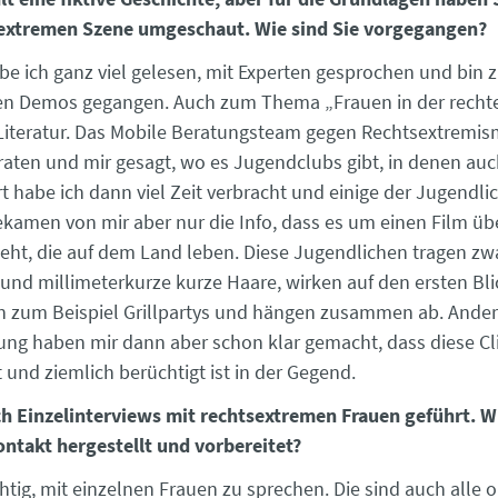
sextremen Szene umgeschaut. Wie sind Sie vorgegangen?
e ich ganz viel gelesen, mit Experten gesprochen und bin 
en Demos gegangen. Auch zum Thema „Frauen in der rechte
 Literatur. Das Mobile Beratungsteam gegen Rechtsextremi
aten und mir gesagt, wo es Jugendclubs gibt, in denen auc
rt habe ich dann viel Zeit verbracht und einige der Jugendl
bekamen von mir aber nur die Info, dass es um einen Film üb
eht, die auf dem Land leben. Diese Jugendlichen tragen zw
 und millimeterkurze kurze Haare, wirken auf den ersten Bli
iern zum Beispiel Grillpartys und hängen zusammen ab. Ande
ng haben mir dann aber schon klar gemacht, dass diese Cl
 und ziemlich berüchtigt ist in der Gegend.
h Einzelinterviews mit rechtsextremen Frauen geführt. W
ontakt hergestellt und vorbereitet?
htig, mit einzelnen Frauen zu sprechen. Die sind auch alle 