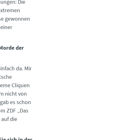
lungen: Die
sextremen
eise gewonnen
seiner
 Morde der
nfach da. Mir
tsche
treme Cliquen
em nicht von
 gab es schon
vom ZDF „Das
 auf die
ie sich in der