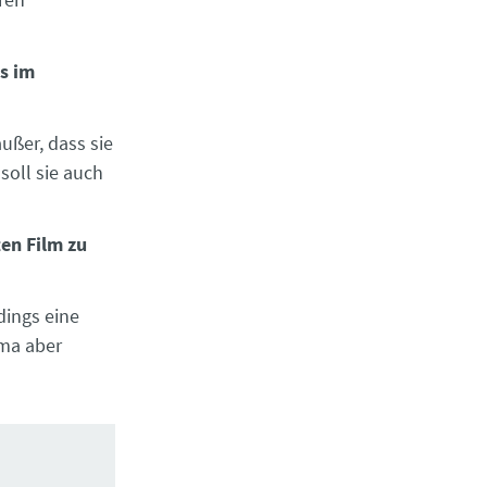
s im
außer, dass sie
 soll sie auch
en Film zu
dings eine
ema aber