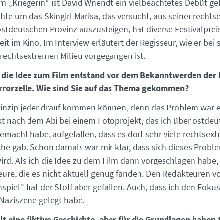
lm „Kriegerin“ ist David Wnendt ein vielbeachtetes Debüt ge
chte um das Skingirl Marisa, das versucht, aus seiner recht
 ostdeutschen Provinz auszusteigen, hat diverse Festivalpr
eit im Kino. Im Interview erläutert der Regisseur, wie er bei 
rechtsextremen Milieu vorgegangen ist.
 die Idee zum Film entstand vor dem Bekanntwerden der
rrorzelle. Wie sind Sie auf das Thema gekommen?
rinzip jeder drauf kommen können, denn das Problem war ei
ekt nach dem Abi bei einem Fotoprojekt, das ich über ostdeu
emacht habe, aufgefallen, dass es dort sehr viele rechtsex
he gab. Schon damals war mir klar, dass sich dieses Probl
wird. Als ich die Idee zu dem Film dann vorgeschlagen habe,
eure, die es nicht aktuell genug fanden. Den Redakteuren 
spiel“ hat der Stoff aber gefallen. Auch, dass ich den Fokus
 Naziszene gelegt habe.
lt eine fiktive Geschichte, aber für die Grundlagen haben S