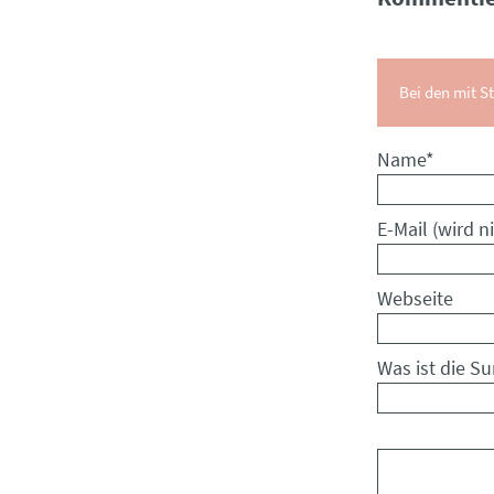
Bei den mit St
Pflichtfeld
Name
*
Pflichtfeld
E-Mail (wird ni
Webseite
Was ist die S
Kommentar