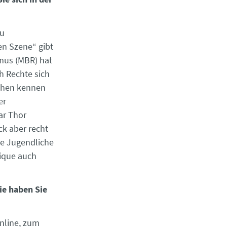
zu
n Szene“ gibt
smus (MBR) hat
h Rechte sich
ichen kennen
er
ar Thor
ck aber recht
re Jugendliche
ique auch
ie haben Sie
online, zum