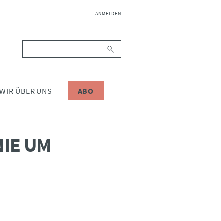
NAVIGATION
ANMELDEN
ÜBERSPRINGEN
Suchbegriffe
WIR ÜBER UNS
ABO
NIE UM