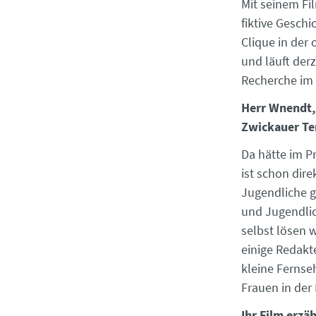
Mit seinem Fi
fiktive Geschi
Clique in der
und läuft derz
Recherche im 
Herr Wnendt,
Zwickauer Te
Da hätte im P
ist schon dir
Jugendliche g
und Jugendlic
selbst lösen 
einige Redakt
kleine Fernseh
Frauen in der
Ihr Film erzäh