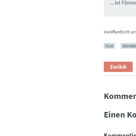
... ist Filmr
Veröffentlicht a
FILM
RECHER
Zurück
Kommen
Einen K
Kommentie