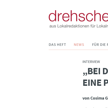
Navigation
DAS HEFT
NEWS
FÜR DIE 
überspringen
INTERVIEW
„BEI 
:
EINE 
von Cosima 