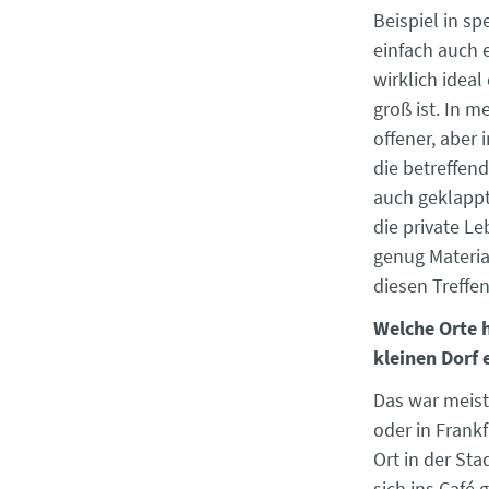
Beispiel in s
einfach auch e
wirklich ideal
groß ist. In 
offener, aber
die betreffend
auch geklappt
die private L
genug Materia
diesen Treff
Welche Orte h
kleinen Dorf 
Das war meist
oder in Frank
Ort in der St
sich ins Café 