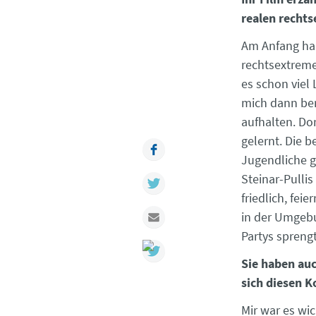
realen recht
Am Anfang hab
rechtsextrem
es schon viel
mich dann ber
aufhalten. Do
gelernt. Die 
Facebook
Jugendliche g
Steinar-Pullis
Twitter
friedlich, fe
Mail
in der Umgebu
Partys sprengt
Sie haben auc
sich diesen K
Mir war es wic