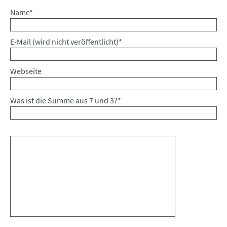
Pflichtfeld
Name
*
Pflichtfeld
E-Mail (wird nicht veröffentlicht)
*
Webseite
Was ist die Summe aus 7 und 3?
*
Kommentar