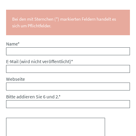
Bei den mit Sternchen (*) markierten Feldern handelt es
sich um Pflichtfelder.
Pflichtfeld
Name
*
Pflichtfeld
E-Mail (wird nicht veröffentlicht)
*
Webseite
Bitte addieren Sie 6 und 2.
*
Kommentar