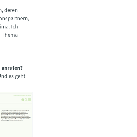
n, deren
ionspartnern,
ima. Ich
as Thema
n anrufen?
Und es geht