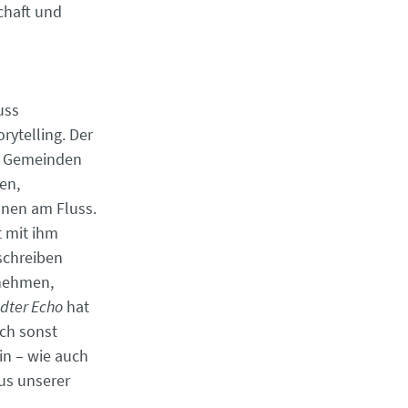
schaft und
uss
rytelling. Der
ge Gemeinden
en,
onen am Fluss.
 mit ihm
schreiben
rnehmen,
dter Echo
hat
uch sonst
in – wie auch
us unserer