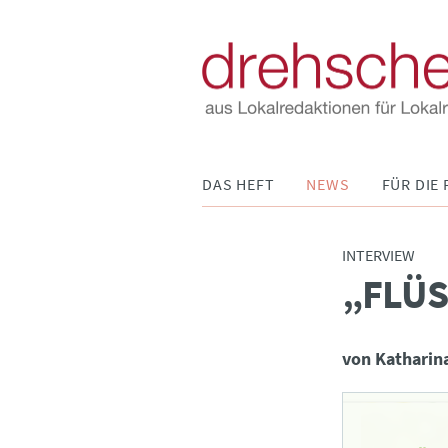
Navigation
DAS HEFT
NEWS
FÜR DIE 
überspringen
INTERVIEW
„FLÜS
:
von Katharin