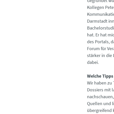
Gegründet wu
Kollegen Peter
Kommunikatio
Darmstadt in
Bachelorstud
hat. Er hat m
des Portals, 
Forum für Ver
stärker in di
dabei.
Welche Tipps 
Wir haben zu 
Dossiers mit 
nachschauen, 
Quellen und l
übergreifend 