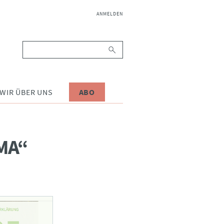
NAVIGATION
ANMELDEN
ÜBERSPRINGEN
Suchbegriffe
WIR ÜBER UNS
ABO
A“