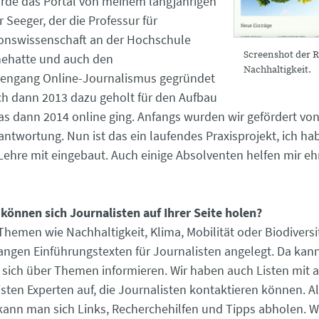
rde das Portal von meinem langjährigen
 Seeger, der die Professur für
nswissenschaft an der Hochschule
Screenshot der 
nehatte und auch den
Nachhaltigkeit.
iengang Online-Journalismus gegründet
ich dann 2013 dazu geholt für den Aufbau
das dann 2014 online ging. Anfangs wurden wir gefördert von
antwortung. Nun ist das ein laufendes Praxisprojekt, ich h
e Lehre mit eingebaut. Auch einige Absolventen helfen mir e
können sich Journalisten auf Ihrer Seite holen?
Themen wie Nachhaltigkeit, Klima, Mobilität oder Biodiversi
langen Einführungstexten für Journalisten angelegt. Da ka
sich über Themen informieren. Wir haben auch Listen mit
isten Experten auf, die Journalisten kontaktieren können. A
kann man sich Links, Recherchehilfen und Tipps abholen. 