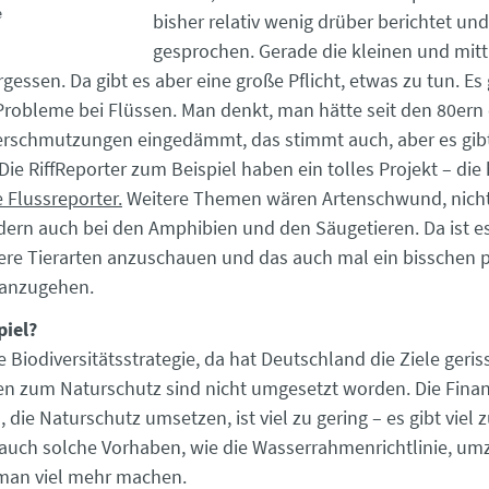
e
bisher relativ wenig drüber berichtet un
gesprochen. Gerade die kleinen und mitt
gessen. Da gibt es aber eine große Pflicht, etwas zu tun. Es 
robleme bei Flüssen. Man denkt, man hätte seit den 80ern
erschmutzungen eingedämmt, das stimmt auch, aber es gib
Die RiffReporter zum Beispiel haben ein tolles Projekt – die
 Flussreporter.
Weitere Themen wären Artenschwund, nicht
dern auch bei den Amphibien und den Säugetieren. Da ist e
re Tierarten anzuschauen und das auch mal ein bisschen p
r anzugehen.
piel?
 Biodiversitätsstrategie, da hat Deutschland die Ziele geriss
en zum Naturschutz sind nicht umgesetzt worden. Die Fina
die Naturschutz umsetzen, ist viel zu gering – es gibt viel 
auch solche Vorhaben, wie die Wasserrahmenrichtlinie, um
man viel mehr machen.