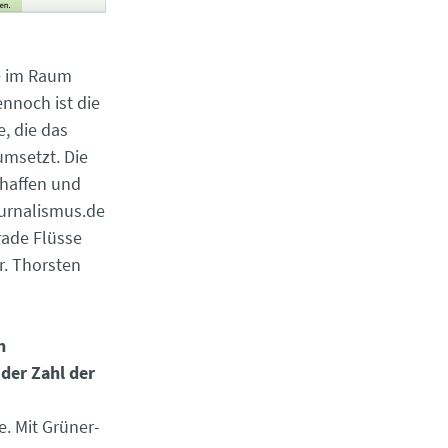
ie im Raum
nnoch ist die
, die das
msetzt. Die
haffen und
ournalismus.de
rade Flüsse
r. Thorsten
n
der Zahl der
. Mit Grüner-