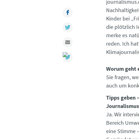
journalismus.d
Nachhaltigkeit
Facebook
Kinder bei „Fr
Twitter
die plötzlich
merke es natü
Mail
reden. Ich ha
Klimajournali
Worum geht es
Sie fragen, w
auch um konkr
Tipps geben –
Journalismus
Ja. Wir inter
Bereich Umwel
eine Stimme – 