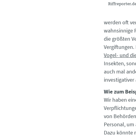
Riffreporter.d
werden oft ver
wahnsinnige P
die größten V
Vergiftungen. 
Vogel- und die
Insekten, son
auch mal ande
investigative
Wie zum Beis
Wir haben eine
Verpflichtung
von Behörden, 
Personal, um 
Dazu könnte 