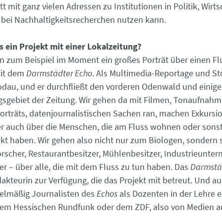
t mit ganz vielen Adressen zu Institutionen in Politik, Wirt
bei Nachhaltigkeitsrecherchen nutzen kann.
ts ein Projekt mit einer Lokalzeitung?
n zum Beispiel im Moment ein großes Porträt über einen Fl
it dem
Darmstädter Echo
. Als Multimedia-Reportage und Sto
odau, und er durchfließt den vorderen Odenwald und eini
gsgebiet der Zeitung. Wir gehen da mit Filmen, Tonaufnahm
orträts, datenjournalistischen Sachen ran, machen Exkursi
r auch über die Menschen, die am Fluss wohnen oder sonst
akt haben. Wir gehen also nicht nur zum Biologen, sondern 
rscher, Restaurantbesitzer, Mühlenbesitzer, Industrieunte
er – über alle, die mit dem Fluss zu tun haben. Das
Darmstä
dakteurin zur Verfügung, die das Projekt mit betreut. Und a
gelmäßig Journalisten des
Echos
als Dozenten in der Lehre e
dem Hessischen Rundfunk oder dem ZDF, also von Medien a