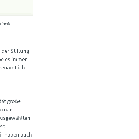
Rubrik
 der Stiftung
abe es immer
hrenamtlich
tät große
nn man
 ausgewählten
lso
Wir haben auch