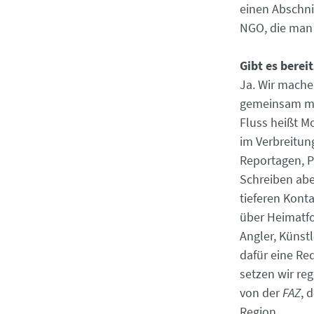
einen Abschnit
NGO, die man 
Gibt es berei
Ja. Wir mache
gemeinsam m
Fluss heißt M
im Verbreitun
Reportagen, P
Schreiben abe
tieferen Kont
über Heimatfo
Angler, Künstl
dafür eine Re
setzen wir re
von der
FAZ
, 
Region.