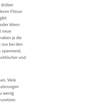
d drüber
leren Flüsse
gibt
 oder 90ern
t neue
 haben ja die
 nur bei den
s spannend,
olitischer und
en. Viele
nzierungen
zu wenig
zusetzen.