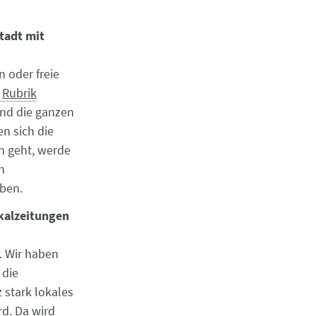
tadt mit
 oder freie
Rubrik
ind die ganzen
en sich die
n geht, werde
n
ben.
okalzeitungen
. Wir haben
, die
 stark lokales
rd. Da wird