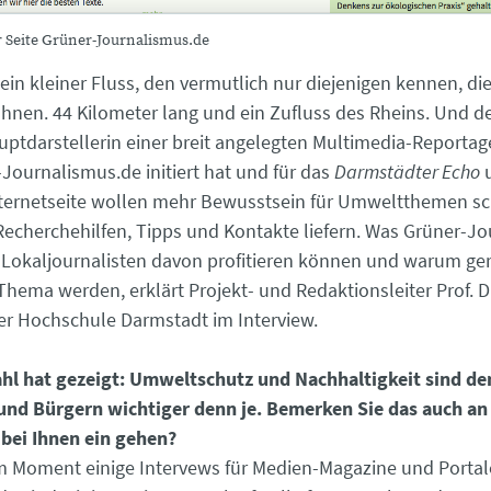
r Seite Grüner-Journalismus.de
 ein kleiner Fluss, den vermutlich nur diejenigen kennen, d
nen. 44 Kilometer lang und ein Zufluss des Rheins. Und de
ptdarstellerin einer breit angelegten Multimedia-Reportage
-Journalismus.de initiert hat und für das
Darmstädter Echo
u
ternetseite wollen mehr Bewusstsein für Umweltthemen sc
Recherchehilfen, Tipps und Kontakte liefern. Was Grüner-J
e Lokaljournalisten davon profitieren können und warum ge
Thema werden, erklärt Projekt- und Redaktionsleiter Prof. D
er Hochschule Darmstadt im Interview.
hl hat gezeigt: Umweltschutz und Nachhaltigkeit sind de
nd Bürgern wichtiger denn je. Bemerken Sie das auch an 
 bei Ihnen ein gehen?
im Moment einige Intervews für Medien-Magazine und Portale