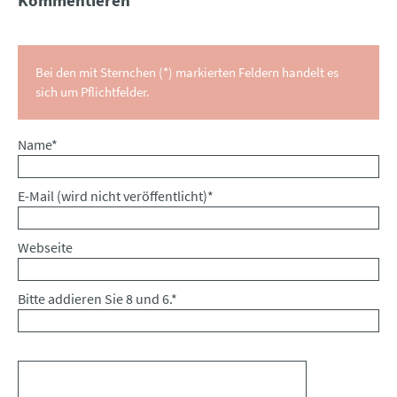
Kommentieren
Bei den mit Sternchen (*) markierten Feldern handelt es
sich um Pflichtfelder.
Pflichtfeld
Name
*
Pflichtfeld
E-Mail (wird nicht veröffentlicht)
*
Webseite
Bitte addieren Sie 8 und 6.
*
Kommentar