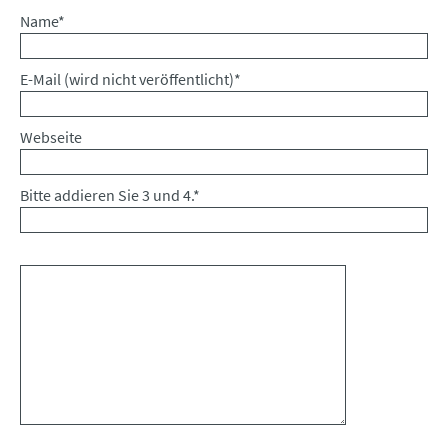
Pflichtfeld
Name
*
Pflichtfeld
E-Mail (wird nicht veröffentlicht)
*
Webseite
Bitte addieren Sie 3 und 4.
*
Kommentar