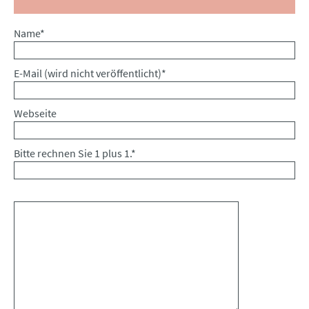
Pflichtfeld
Name
*
Pflichtfeld
E-Mail (wird nicht veröffentlicht)
*
Webseite
Bitte rechnen Sie 1 plus 1.
*
Kommentar