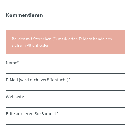
Kommentieren
Bei den mit Sternchen (*) markierten Feldern handelt es
sich um Pflichtfelder.
Pflichtfeld
Name
*
Pflichtfeld
E-Mail (wird nicht veröffentlicht)
*
Webseite
Bitte addieren Sie 3 und 4.
*