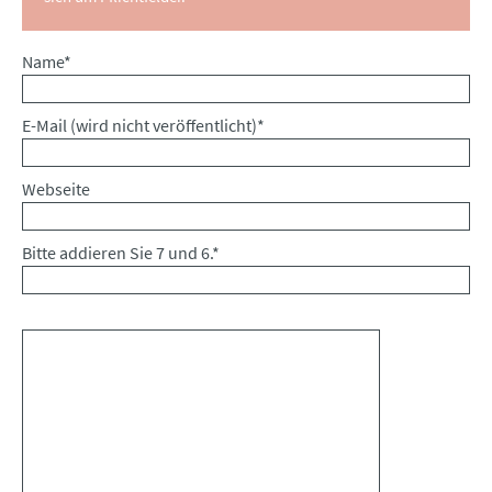
Pflichtfeld
Name
*
Pflichtfeld
E-Mail (wird nicht veröffentlicht)
*
Webseite
Bitte addieren Sie 7 und 6.
*
Kommentar