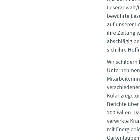
Leseranwalt/L
bewährte Lese
auf unserer Le
ihre Zeitung 
abschlägig be
sich ihre Hof
Wir schildern
Unternehmen 
Mitarbeiterinn
verschiedenen
Kulanzregelun
Berichte über
200 Fällen. D
verwirkte Kr
mit Energiedi
Gartenlauben