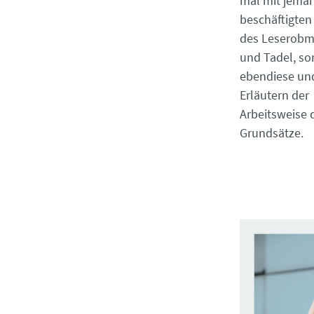
mal mit jeman
beschäftigten
des ­Leserobma
und ­Tadel, s
ebendiese und
Erläutern der
Arbeitsweise 
Grundsätze.