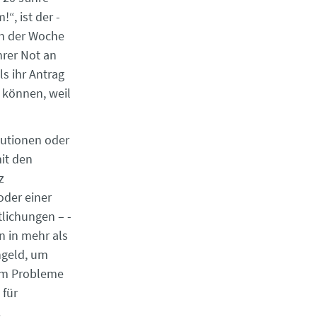
, ist der ­
in der Woche
hrer Not an
s ihr Antrag
 können, weil
tutionen oder
it den
z
oder einer
lichungen – ­
 in mehr als
ngeld, um
um Probleme
 für
.