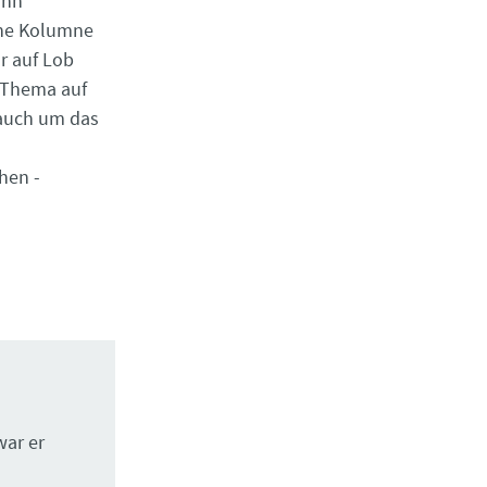
ihn
iche Kolumne
ur auf Lob
n Thema auf
 auch um das
hen ­
ar er