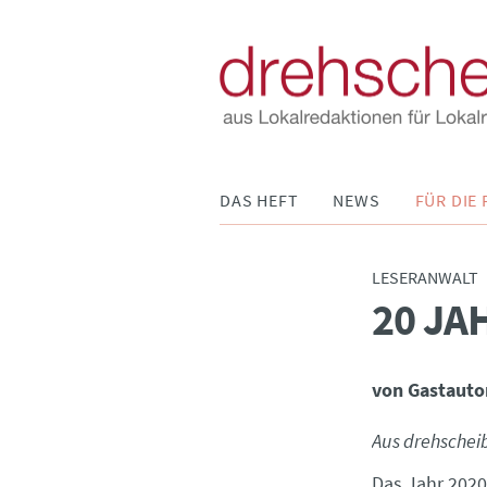
Navigation
DAS HEFT
NEWS
FÜR DIE 
überspringen
LESERANWALT
20 JA
:
von Gastauto
Aus drehschei
Das Jahr 2020