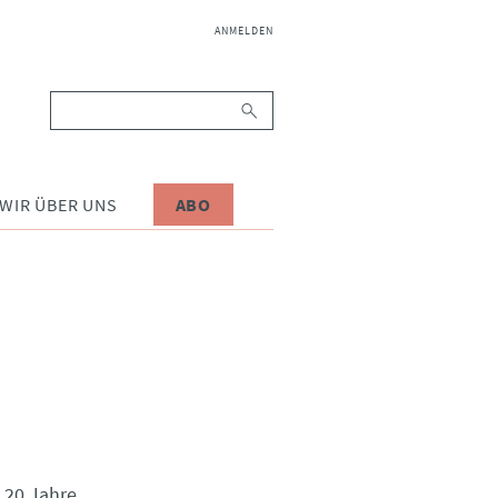
NAVIGATION
ANMELDEN
ÜBERSPRINGEN
Suchbegriffe
WIR ÜBER UNS
ABO
: 20 Jahre