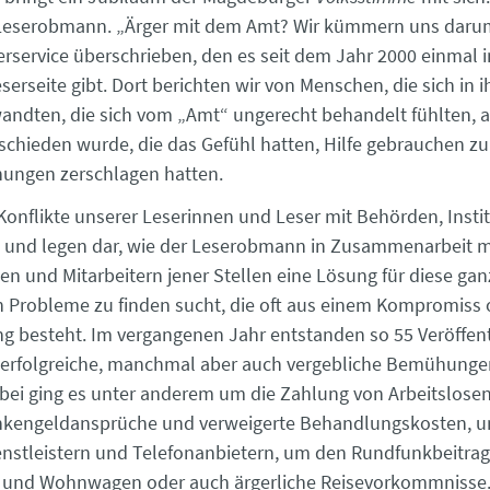
eserobmann. „Ärger mit dem Amt? Wir kümmern uns darum!“
rservice überschrieben, den es seit dem Jahr 2000 einmal 
serseite gibt. Dort berichten wir von Menschen, die sich in i
wandten, die sich vom „Amt“ ungerecht behandelt fühlten, al
schieden wurde, die das ­Gefühl hatten, Hilfe gebrauchen zu
fnungen zerschlagen hatten.
 Konflikte unserer Leserinnen und Leser mit Behörden, Insti
und legen dar, wie der Leserobmann in Zusammenarbeit m
en und Mitarbeitern jener Stellen eine Lösung für diese gan
 Probleme zu finden sucht, die oft aus einem Kompromiss 
g besteht. Im vergangenen Jahr entstanden so 55 Veröffent
 erfolgreiche, manchmal aber auch vergebliche Bemühungen
abei ging es unter anderem um die Zahlung von Arbeitslose
ankengeldansprüche und verweigerte Behandlungskosten, 
enstleistern und Telefonanbietern, um den Rundfunkbeitrag
 und Wohnwagen oder auch ­ärgerliche Reisevorkommnisse