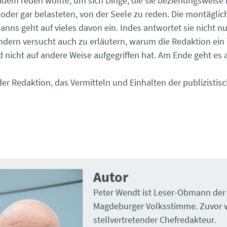
dem reden ­wollte, um sich Dinge, die sie beziehungsweise 
 oder gar belasteten, von der ­Seele zu reden. Die montägl
nns geht auf vieles davon ein. ­Indes antwortet sie nicht n
ondern versucht auch zu erläutern, warum die Redaktion ei
 nicht auf andere Weise aufgegriffen hat. Am Ende geht es
der Redaktion, das Vermitteln und Einhalten der publizistisc
Autor
Peter Wendt ist Leser-Obmann der
Magdeburger Volksstimme. Zuvor w
stellvertretender Chefredakteur.