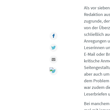
Als vor siebe
Redaktion au
zugrunde, den
von der Überz
schließlich au
Facebook
Anregungen un
Twitter
Leserinnen un
E-Mail oder B
Mail
kritische Anm
Seitengestalt
aber auch um
dem Pro­blem 
war zudem die
Leserbriefen u
Bei manchem A