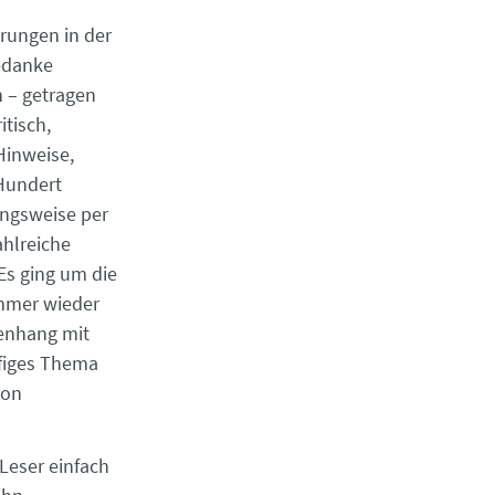
rungen in der
edanke
 – getragen
tisch,
Hinweise,
Hundert
ungsweise per
ahlreiche
Es ging um die
immer wieder
enhang mit
ufiges Thema
von
Leser ­einfach