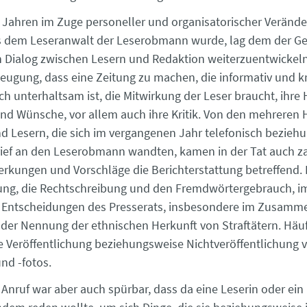
n Jahren im Zuge personeller und organisatorischer Verände
s dem Leseranwalt der Leserobmann wurde, lag dem der G
 Dialog zwischen Lesern und Redaktion weiterzuentwickeln
eugung, dass eine Zeitung zu machen, die informativ und kri
ch unterhaltsam ist, die Mitwirkung der Leser braucht, ihre 
d Wünsche, vor allem auch ihre Kritik. Von den mehreren 
d Lesern, die sich im vergangenen Jahr telefonisch bezieh
rief an den Leserobmann wandten, kamen in der Tat auch z
erkungen und Vorschläge die Berichterstattung betreffend. 
ung, die Rechtschreibung und den Fremdwörtergebrauch, 
 ­Entscheidungen des Presserats, insbesondere im Zusamm
der Nennung der ethnischen Herkunft von Straftätern. Hä
 Veröffentlichung ­beziehungsweise Nicht­veröffentlichung 
nd -fotos.
nruf war aber auch spürbar, dass da eine Leserin oder ein ­