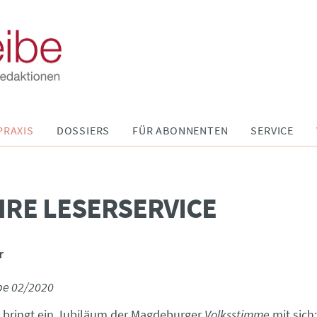
PRAXIS
DOSSIERS
FÜR ABONNENTEN
SERVICE
HRE LESERSERVICE
r
be 02/2020
 bringt ein Jubiläum der ­Magdeburger
Volksstimme
mit sich