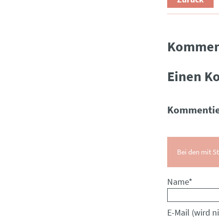
Kommen
Einen K
Kommentie
Bei den mit St
Pflichtfeld
Name
*
Pflichtfeld
E-Mail (wird ni