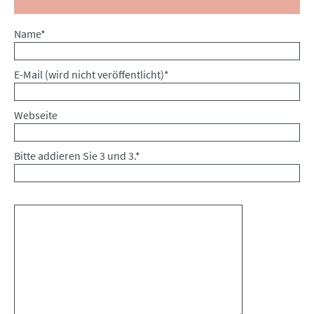
Pflichtfeld
Name
*
Pflichtfeld
E-Mail (wird nicht veröffentlicht)
*
Webseite
Bitte addieren Sie 3 und 3.
*
Kommentar