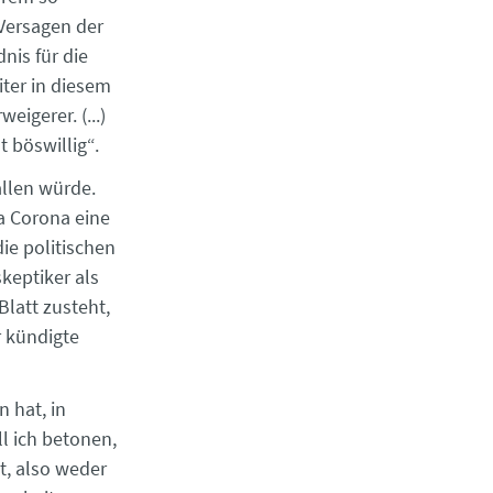
 Versagen der
nis für die
iter in diesem
eigerer. (...)
 böswillig“.
llen würde.
a Corona eine
ie politischen
keptiker als
latt zusteht,
r kündigte
n hat, in
l ich betonen,
t, also weder