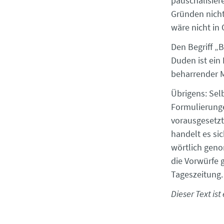
pauschalisier
Gründen nicht
wäre nicht in
Den Begriff „
Duden ist ein 
beharrender 
Übrigens: Sel
Formulierunge
vorausgesetz
handelt es si
wörtlich geno
die Vorwürfe g
Tageszeitung.
Dieser Text is