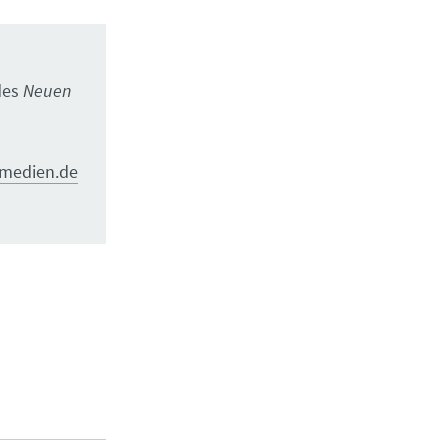
des
Neuen
zmedien.de