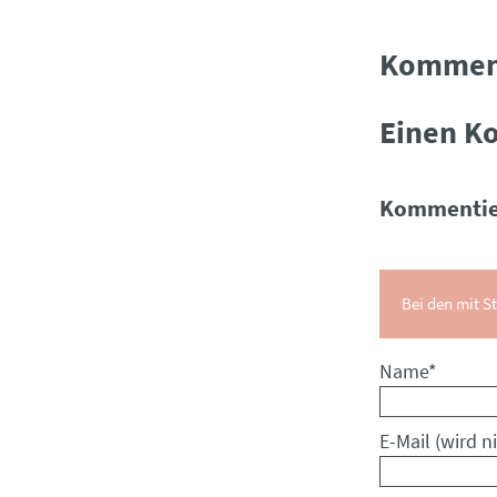
Kommen
Einen K
Kommentie
Bei den mit St
Pflichtfeld
Name
*
Pflichtfeld
E-Mail (wird ni