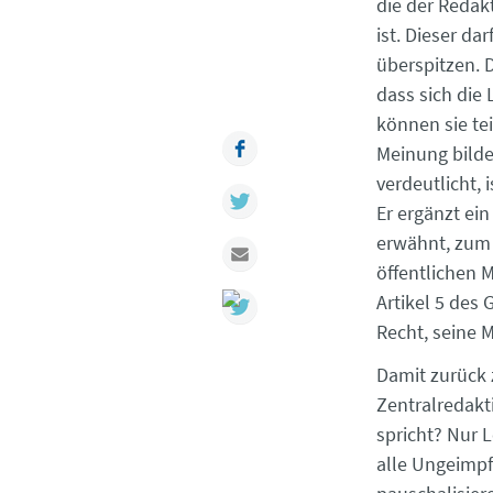
die der Redak
ist. Dieser da
überspitzen. 
dass sich die
können sie tei
Facebook
Meinung bilde
verdeutlicht, 
Twitter
Er ergänzt ei
erwähnt, zum 
Mail
öffentlichen 
Artikel 5 des
Recht, seine M
Damit zurück 
Zentralredakt
spricht? Nur 
alle Ungeimpf