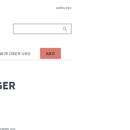
NAVIGATION
ANMELDEN
ÜBERSPRINGEN
Suchbegriffe
WIR ÜBER UNS
ABO
GER
erem so