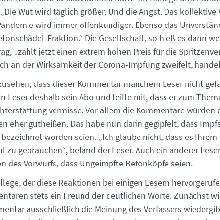
„Die Wut wird täglich größer. Und die Angst. Das kollektive
r Pandemie wird immer offenkundiger. Ebenso das Unverständ
tonschädel-Fraktion.“ Die Gesellschaft, so hieß es dann we
g, „zahlt jetzt einen extrem hohen Preis für die Spritzenverw
h an der Wirksamkeit der Corona-Impfung zweifelt, handelt
zusehen, dass dieser Kommentar manchem Leser nicht gefa
in Leser deshalb sein Abo und teilte mit, dass er zum Them
ichterstattung vermisse. Vor allem die Kommentare würden d
n eher gutheißen. Das habe nun darin gegipfelt, dass Impfs
bezeichnet worden seien. „Ich glaube nicht, dass es Ihrem B
l zu gebrauchen“, befand der Leser. Auch ein anderer Lese
n des Vorwurfs, dass Ungeimpfte Betonköpfe seien.
llege, der diese Reaktionen bei einigen Lesern hervorgerufe
taren stets ein Freund der deutlichen Worte. Zunächst wil
entar ausschließlich die Meinung des Verfassers wiedergib