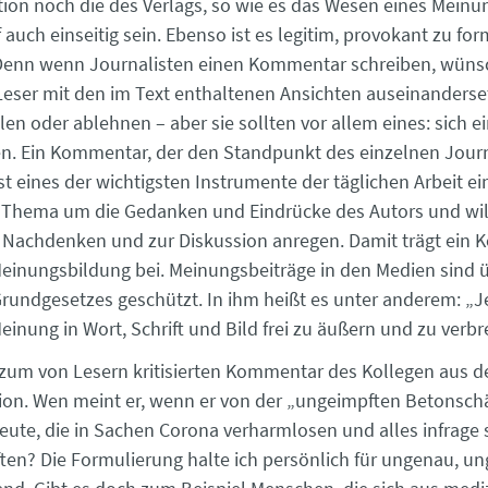
tion noch die des Verlags, so wie es das Wesen eines Meinu
rf auch einseitig sein. Ebenso ist es legitim, provokant zu for
Denn wenn Journalisten einen Kommentar schreiben, wünsc
 Leser mit den im Text enthaltenen Ansichten auseinanderse
len oder ablehnen – aber sie sollten vor allem eines: sich e
n. Ein Kommentar, der den Standpunkt des einzelnen Journ
ist eines der wichtigsten Instrumente der täglichen Arbeit e
n Thema um die Gedanken und Eindrücke des Autors und will
Nachdenken und zur Diskussion anregen. Damit trägt ein
Meinungsbildung bei. Meinungsbeiträge in den Medien sind 
 Grundgesetzes geschützt. In ihm heißt es unter anderem: „J
einung in Wort, Schrift und Bild frei zu äußern und zu verbre
zum von Lesern kritisierten Kommentar des Kollegen aus d
ion. Wen meint er, wenn er von der „ungeimpften Betonsch
Leute, die in Sachen Corona verharmlosen und alles infrage 
ten? Die Formulierung halte ich persönlich für ungenau, un