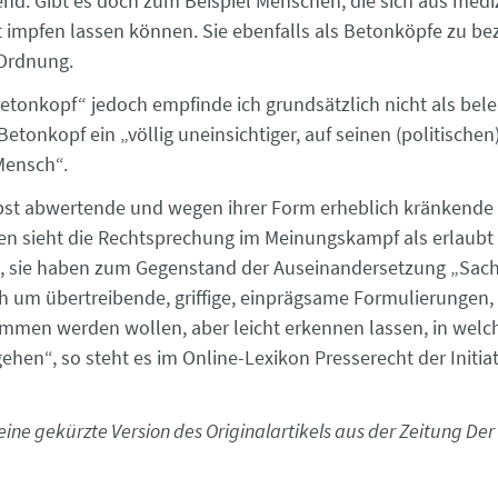
end. Gibt es doch zum Beispiel Menschen, die sich aus medi
 impfen lassen können. Sie ebenfalls als Betonköpfe zu be
 Ordnung.
Betonkopf“ jedoch empfinde ich grundsätzlich nicht als bele
Betonkopf ein „völlig uneinsichtiger, auf seinen (politischen
Mensch“.
bst abwertende und wegen ihrer Form erheblich kränkende
n sieht die Rechtsprechung im Meinungskampf als erlaubt 
t, sie haben zum Gegenstand der Auseinandersetzung „Sac
ch um übertreibende, griffige, einprägsame Formulierungen, 
mmen werden wollen, aber leicht erkennen lassen, in welc
ehen“, so steht es im Online-Lexikon Presserecht der Initiat
t eine gekürzte Version des Originalartikels aus der Zeitung De