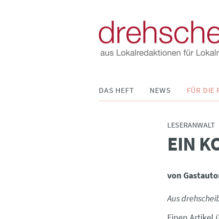
Navigation
DAS HEFT
NEWS
FÜR DIE 
überspringen
LESERANWALT
EIN K
:
von Gastauto
Aus drehschei
Einen Artikel