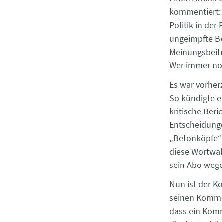
kommentiert: 
Politik in de
ungeimpfte Be
Meinungsbeitra
Wer immer noc
Es war vorher
So kündigte e
kritische Ber
Entscheidunge
„Betonköpfe“ 
diese Wortwah
sein Abo wege
Nun ist der Ko
seinen Kommen
dass ein Komm