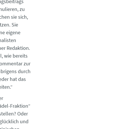
ngsbeitrags
mulieren, zu
hen sie sich,
tzen. Sie
ine eigene
alisten
iner Redaktion.
, wie bereits
 Kommentar zur
übrigens durch
eder hat das
iten.“
er
ädel-Fraktion“
stellen? Oder
glücklich und