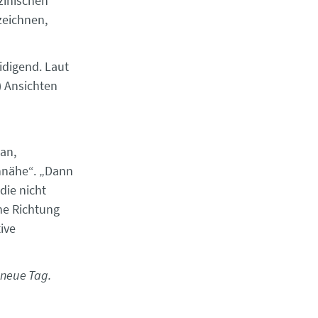
zinischen
zeichnen,
idigend. Laut
) Ansichten
an,
hnähe“. „Dann
die nicht
he Richtung
ive
r neue Tag.