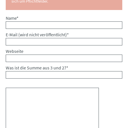
sich um Pflichtfelder.
Pflichtfeld
Name
*
Pflichtfeld
E-Mail (wird nicht veröffentlicht)
*
Webseite
Was ist die Summe aus 3 und 2?
*
Kommentar