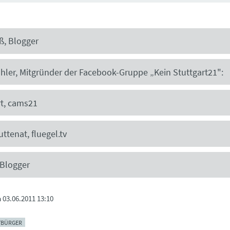
ß, Blogger
hler, Mitgründer der Facebook-Gruppe „Kein Stuttgart21":
t, cams21
ttenat, fluegel.tv
 Blogger
m
03.06.2011 13:10
BÜRGER