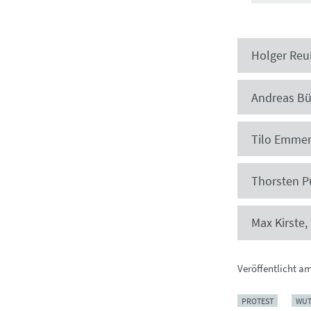
Holger Reu
Andreas Bü
Tilo Emmer
Thorsten Pu
Max Kirste,
Veröffentlicht a
PROTEST
WUT