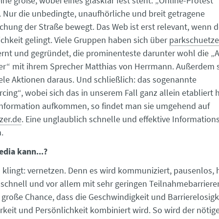
eine große, wobei eines glasklar fest steht: „Online-Protest“ 
Nur die unbedingte, unaufhörliche und breit getragene
hung der Straße bewegt. Das Web ist erst relevant, wenn 
lichkeit gelingt. Viele Gruppen haben sich über
parkschuetze
rnt und gegründet, die prominenteste darunter wohl die „A
er“ mit ihrem Sprecher Matthias von Herrmann. Außerdem 
iele Aktionen daraus. Und schließlich: das sogenannte
ing“, wobei sich das in unserem Fall ganz allein etabliert h
Information aufkommen, so findet man sie umgehend auf
zer.de
. Eine unglaublich schnelle und effektive Information
.
edia kann...?
es klingt: vernetzen. Denn es wird kommuniziert, pausenlos, 
schnell und vor allem mit sehr geringen Teilnahmebarriere
 große Chance, dass die Geschwindigkeit und Barrierelosigk
keit und Persönlichkeit kombiniert wird. So wird der nötig