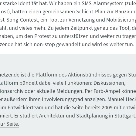
r starke Identität hat. Wir haben ein SMS-Alarmsystem (zul
elöst), hatten einen gemeinsamen Schicht-Plan zur Bauzau
st-Song-Contest, ein Tool zur Vernetzung und Mobilisierun
hl, und vieles mehr. Zu jedem Zeitpunkt genau das Tool, d
haben, um den Protest zu unterstützen und weiter zu trage
zer.de
hat sich non-stop gewandelt und wird es weiter tun.
etzer.de ist die Plattform des Aktionsbündnisses gegen Stu
Plattform bündelt dabei viele Funktionen: Diskussionen,
ionsarchiv oder aktuelle Meldungen. Per Farb-Ampel könne
er außerdem ihren Involvierungsgrad anzeigen. Manuel Hec
um Entwicklerteam und hat die Seite bereits 2009 mit entwi
iert. Er studiert Architektur und Stadtplanung in Stuttgart
ur Seite.