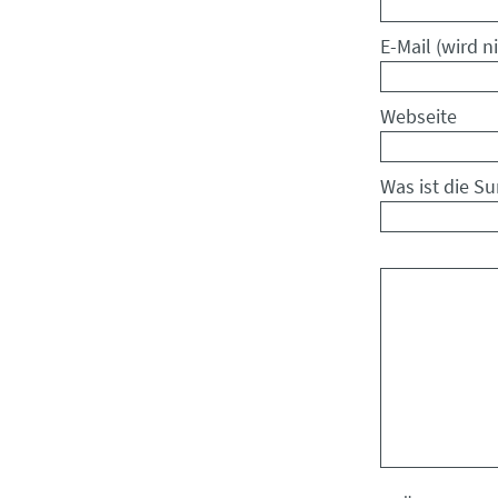
Pflichtfeld
E-Mail (wird ni
Webseite
Was ist die S
Kommentar