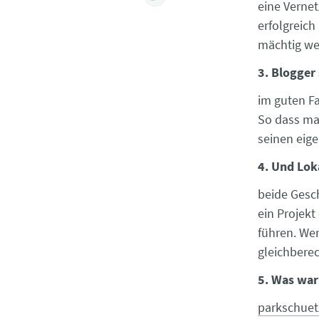
eine Vernet
erfolgreich
mächtig we
3. Blogger 
im guten Fa
So dass man
seinen eige
4. Und Loka
beide Gesch
ein Projekt
führen. Wen
gleichberec
5. Was war
parkschuet