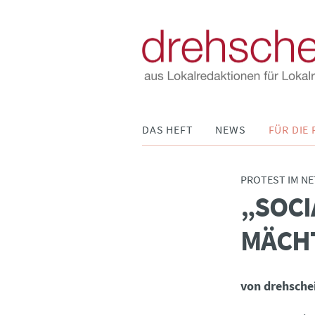
Navigation
DAS HEFT
NEWS
FÜR DIE 
überspringen
PROTEST IM NET
„SOCI
:
MÄCH
von drehsche