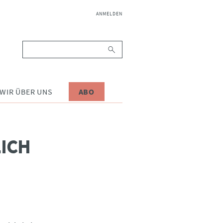
NAVIGATION
ANMELDEN
ÜBERSPRINGEN
Suchbegriffe
WIR ÜBER UNS
ABO
ICH