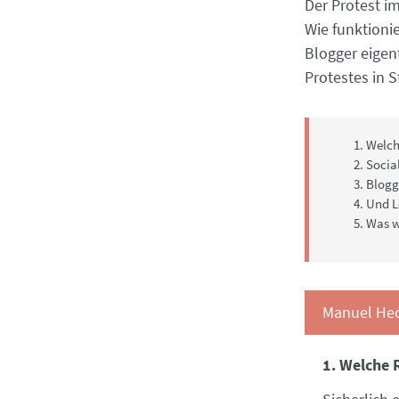
Der Protest im
Wie funktioni
Blogger eigen
Protestes in S
Welche
Socia
Blogge
Und Lo
Was w
Manuel Hec
1. Welche R