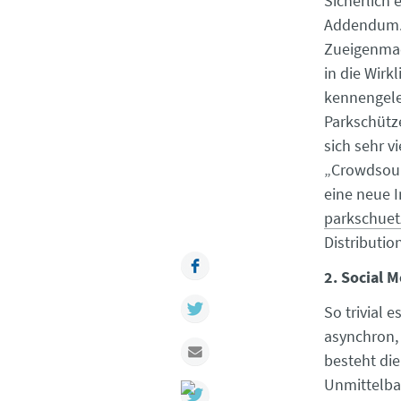
Sicherlich 
Addendum. 
Zueigenmac
in die Wirk
kennengele
Parkschütz
sich sehr v
„Crowdsourc
eine neue 
parkschuet
Distribution
Facebook
2. Social M
Twitter
So trivial 
asynchron, 
Mail
besteht die
Unmittelbar