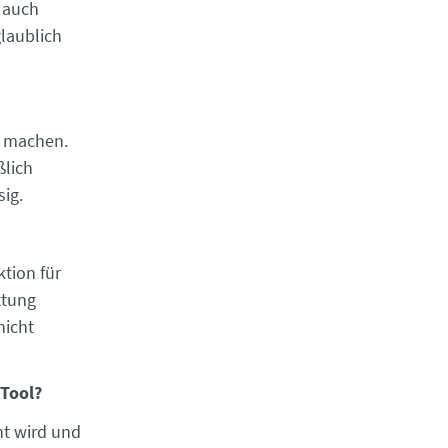
m auch
glaublich
h machen.
ßlich
sig.
tion für
ttung
nicht
 Tool?
ht wird und