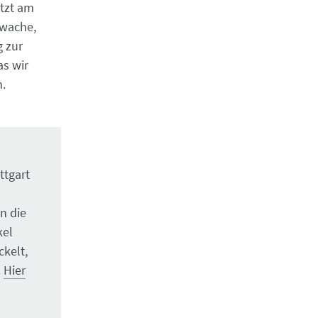
etzt am
nwache,
g zur
as wir
n.
ttgart
n die
kel
ckelt,
.
Hier