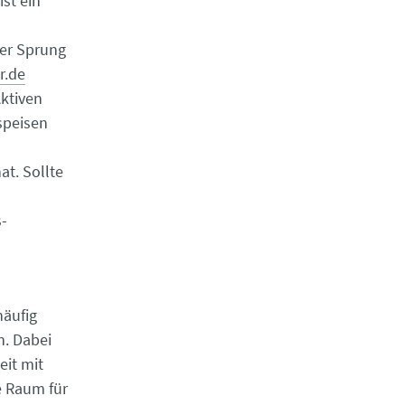
ist ein
der Sprung
r.de
ktiven
speisen
at. Sollte
s-
häufig
n. Dabei
eit mit
e Raum für