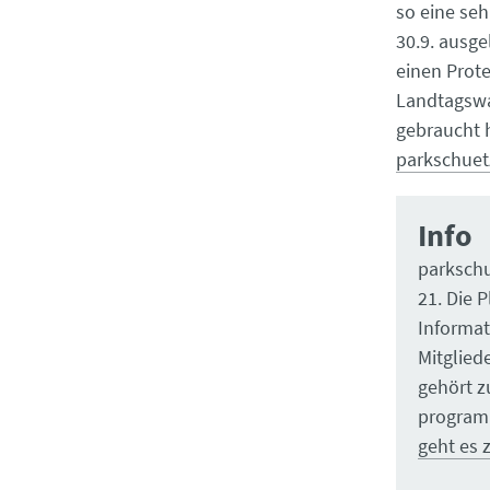
so eine seh
30.9. ausg
einen Prote
Landtagswa
gebraucht 
parkschuet
Info
parkschu
21. Die 
Informat
Mitglied
gehört z
programm
geht es z