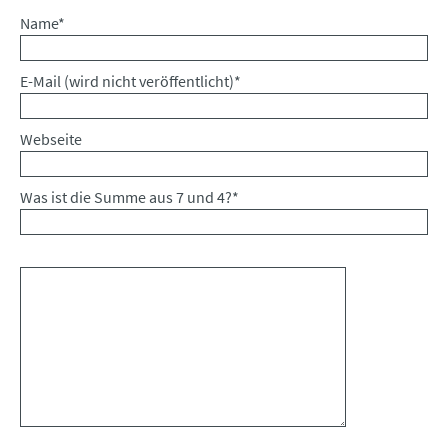
Pflichtfeld
Name
*
Pflichtfeld
E-Mail (wird nicht veröffentlicht)
*
Webseite
Was ist die Summe aus 7 und 4?
*
Kommentar