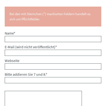
Bei den mit Sternchen (*) markierten Feldern handelt es
sich um Pflichtfelder.
Pflichtfeld
Name
*
Pflichtfeld
E-Mail (wird nicht veröffentlicht)
*
Webseite
Bitte addieren Sie 7 und 8.
*
Kommentar