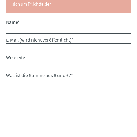
sich um Pflichtfelder.
Pflichtfeld
Name
*
Pflichtfeld
E-Mail (wird nicht veröffentlicht)
*
Webseite
Was ist die Summe aus 8 und 6?
*
Kommentar