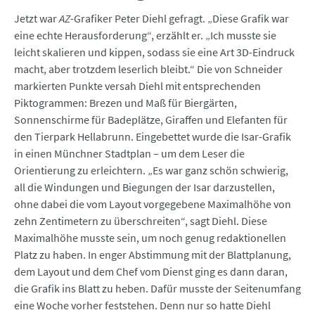
Jetzt war
AZ
-Grafiker Peter Diehl gefragt. „Diese Grafik war
eine echte Herausforderung“, erzählt er. „Ich musste sie
leicht skalieren und kippen, sodass sie eine Art 3D-Eindruck
macht, aber trotzdem leserlich bleibt.“ Die von Schneider
markierten Punkte versah Diehl mit entsprechenden
Piktogrammen: Brezen und Maß für Biergärten,
Sonnenschirme für Badeplätze, Giraffen und Elefanten für
den Tierpark Hellabrunn. Eingebettet wurde die Isar-Grafik
in einen Münchner Stadtplan – um dem Leser die
Orientierung zu erleichtern. „Es war ganz schön schwierig,
all die Windungen und Biegungen der Isar darzustellen,
ohne dabei die vom Layout vorgegebene Maximalhöhe von
zehn Zentimetern zu überschreiten“, sagt Diehl. Diese
Maximalhöhe musste sein, um noch genug redaktionellen
Platz zu haben. In enger Abstimmung mit der Blattplanung,
dem Layout und dem Chef vom Dienst ging es dann daran,
die Grafik ins Blatt zu heben. Dafür musste der Seitenumfang
eine Woche vorher feststehen. Denn nur so hatte Diehl