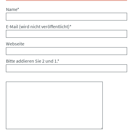
Pflichtfeld
Name
*
Pflichtfeld
E-Mail (wird nicht veröffentlicht)
*
Webseite
Bitte addieren Sie 2 und 1.
*
Kommentar