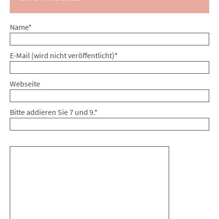
Pflichtfeld
Name
*
Pflichtfeld
E-Mail (wird nicht veröffentlicht)
*
Webseite
Bitte addieren Sie 7 und 9.
*
Kommentar