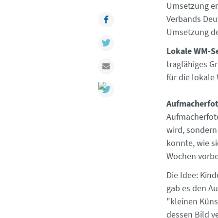
Umsetzung erh
Facebook
Verbands Deut
Umsetzung de
Twitter
Lokale WM-Se
tragfähiges G
Mail
für die lokal
Aufmacherfo
Aufmacherfoto
wird, sondern
konnte, wie si
Wochen vorbe
Die Idee: Kin
gab es den Au
"kleinen Künst
dessen Bild ve