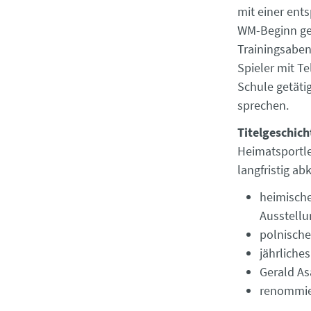
mit einer ent
WM-Beginn ge
Trainingsaben
Spieler mit T
Schule getäti
sprechen.
Titelgeschich
Heimatsportle
langfristig ab
heimische
Ausstellu
polnische
jährliche
Gerald As
renommie