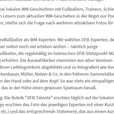
bei lokalen WM-Geschichten mit Fußballern, Trainern, Schie
n Lesern zum aktuellen WM-Geschehen in der Regel nur Por
, stellte sich die Frage nach weiteren attraktiven Fotos für
endfußballer als WM-Experten. Wir wählten DFB-Experten, di
er selbst noch viel erleben wollen – nämlich junge
ußballer, die regelmäßig im heimischen DFB-Stützpunkt Mü
g erhalten. Die Auswahlkicker stammten aus allen Vereinen 
ihren Lieblingstrikots abgebildet und so fotografiert wie ih
kenbauer, Müller, Netzer & Co. in den früheren Sammelalbe
in der Hand oder auf dem Kopf. So war stets ein einspaltige
t, das in der Höhe einen gewissen Spielraum besaß.
: Die Rubrik "DFB-Talente" erschien täglich auf der lokale
o erschien das Foto des jeweiligen Experten mit einer Kur
 etc.) und das entsprechende Statement, das aus einem ku