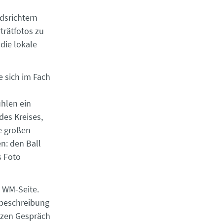
dsrichtern
trätfotos zu
 die lokale
e sich im Fach
hlen ein
des Kreises,
re großen
n: den Ball
s Foto
n WM-Seite.
zbeschreibung
rzen Gespräch