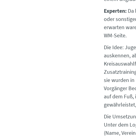
Experten:
Da 
oder sonstige
erwarten waren
WM-Seite.
Die Idee: Jug
auskennen, ab
Kreisauswahlf
Zusatztrainin
sie wurden in 
Vorgänger Bec
auf dem Fuß, 
gewähr­leiste
Die Umsetzung
Unter dem Log
(Name, Verein