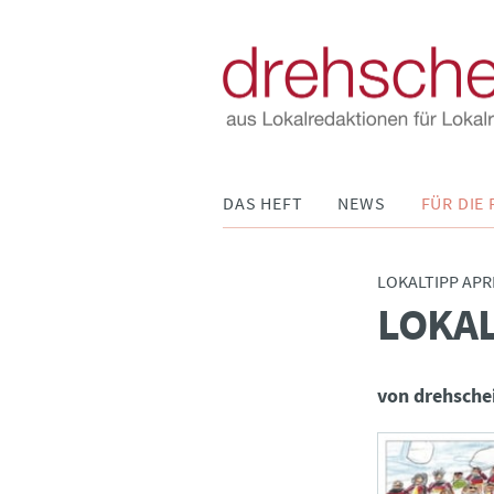
Navigation
DAS HEFT
NEWS
FÜR DIE 
überspringen
LOKALTIPP APRI
LOKAL
:
von drehsche