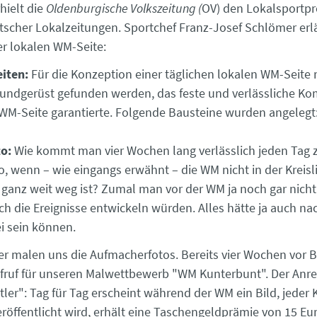
ielt die
Oldenburgische Volkszeitung (
OV) den Lokalsportpr
scher Lokalzeitungen. Sportchef Franz-Josef Schlömer erlä
r lokalen WM-Seite:
iten:
Für die Konzeption einer täglichen lokalen WM-Seite 
rundgerüst gefunden werden, das feste und verlässliche 
e WM-Seite garantierte. Folgende Bausteine wurden angelegt
to:
Wie kommt man vier Wochen lang verlässlich jeden Tag 
, wenn – wie eingangs erwähnt – die WM nicht in der Kreisli
 ganz weit weg ist? Zumal man vor der WM ja noch gar nich
ch die Ereignisse entwickeln würden. Alles hätte ja auch na
i sein können.
der malen uns die Aufmacherfotos. Bereits vier Wochen vor
fruf für unseren Malwettbewerb "WM Kunterbunt". Der Anrei
ler": Tag für Tag erscheint während der WM ein Bild, jeder 
röffentlicht wird, erhält eine Taschengeldprämie von 15 Eur