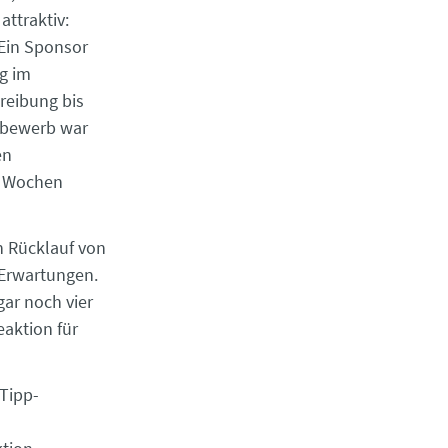
attraktiv:
 Ein Sponsor
ng im
reibung bis
ttbewerb war
en
er Wochen
n Rücklauf von
 Erwartungen.
ar noch vier
aktion für
 Tipp-