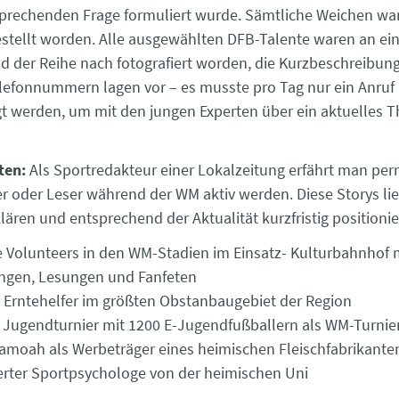
sprechenden Frage formuliert wurde. Sämtliche Weichen wa
stellt worden. Alle ausgewählten DFB-Talente waren an e
d der Reihe nach fotografiert worden, die Kurzbeschreibun
elefonnummern lagen vor – es musste pro Tag nur ein Anruf
gt werden, um mit den jungen Experten über ein aktuelles 
ten:
Als Sportredakteur einer Lokalzeitung erfährt man pe
r oder Leser während der WM aktiv werden. Diese Storys li
klären und entsprechend der Aktualität kurz­fristig positionier
 Volunteers in den WM-Stadien im Einsatz- Kulturbahnhof 
ngen, Lesungen und Fanfeten
 Erntehelfer im größten Obstanbaugebiet der Region
s Jugendturnier mit 1200 E-Jugendfußballern als WM-Turnie
amoah als Werbeträger eines heimischen Fleischfabrikante
rter Sportpsychologe von der heimischen Uni