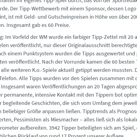
haften ihr eigenes Tipp-Spiel durch, das von der Sportreda
rde. Der Tipp-Wettbewerb mit einem Sponsor, dessen Logo
int, ist mit Geld- und Gutscheinpreisen in Höhe von über 2
n. Insgesamt gab es 60 Preise.
: Im Vorfeld der WM wurde ein farbiger Tipp-Zettel mit 20
en veröffentlicht, nur dieser Originalausschnitt berechtigt
ach einem Punktsystem wurden die Tipps ausgewertet und
sten veröffentlicht. Nach der Vorrunde kamen die 60 besten 
alle weiteren K.o.-Spiele aktuell getippt werden mussten. 
 Telefon. Alle Tipps wurden vor den Spielen zusammen mit d
t. Insgesamt waren Veröffentlichungen an 20 Tagen abgesp
Der permanente, intensive Kontakt mit den Tippern bot opti
 begleitende Geschichten, die sich vom Umfang dem jeweil
n beliebiger Größe anpassen ließen. Tipptrends als Prognos
erten, Pessimisten als Miesmacher – alles ließ sich als lokal
meter aufbereiten. 3942 Tipper beteiligten sich am Spiel, 
lichen Rücklauf von rund 17 Prozent unserer Auflage.