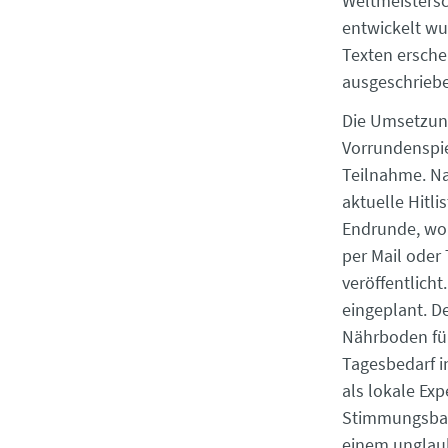
Weltmeistersc
entwickelt wu
Texten ersche
ausgeschriebe
Die Umsetzung
Vorrundenspiel
Teilnahme. N
aktuelle Hitli
Endrunde, wo 
per Mail oder
veröffentlich
einge­plant. 
Nährboden für
Tagesbedarf i
als lokale Exp
Stimmungsbaro
einem unglaub