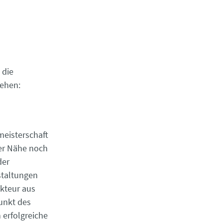
 die
rehen:
meisterschaft
der Nähe noch
der
staltungen
kteur aus
unkt des
 erfolgreiche