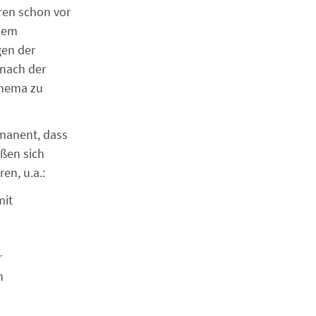
ren schon vor
inem
gen der
 nach der
Thema zu
rmanent, dass
eßen sich
en, u.a.:
mit
r
n