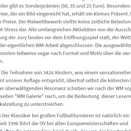
lder gibt es Sonderprämien (50, 35 und 25 Euro). Besonders 
er, der ein Bild eingereicht hat, erhält ein kleines Präsent.
 Preise. Der Malwettbewerb stellte keine zeitliche Belastu
-Stress dar. Alle umfangreichen Aktivitäten von der Aussch
ung der Jury fanden vor dem Eröffnungsspiel statt, der We
 der eigentlichen WM-Arbeit abgeschlossen. Die ausgewählt
konnten teilweise sogar nach Format und Motiv über die vi
n.
 Die Teilnahme von 3426 Kindern, was einem sensationelle
nt unserer Auflage entspricht, übertraf selbst die kühnsten
er überwältigenden Resonanz schoben wir nach der WM sog
seiten "WM Galerie" nach, um die Bedeutung dieser Leserre
kalzeitung zu unterstreichen.
:
Der Klassiker bei großen Fußballturnieren ist natürlich ein
eit 1996 führt die OV bei allen Europameisterschaften und