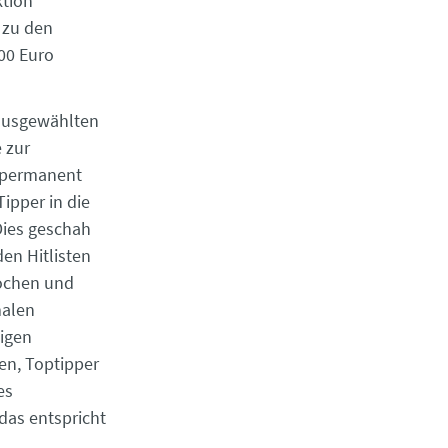
ktion
 zu den
000 Euro
 ausgewählten
e zur
 permanent
Tipper in die
Dies geschah
en Hitlisten
rochen und
malen
igen
en, Toptipper
es
das entspricht