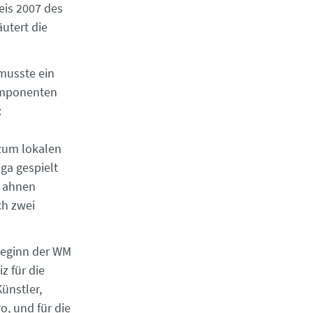
eis 2007 des
utert die
musste ein
Komponenten
:
zum lokalen
ga gespielt
t ahnen
ch zwei
 Beginn der WM
z für die
Künstler,
o, und für die