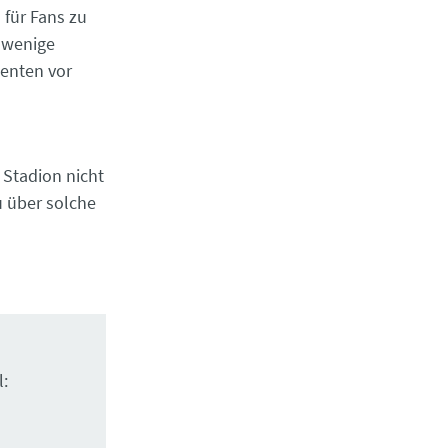
für Fans zu
 wenige
ienten vor
Stadion nicht
u über solche
l: