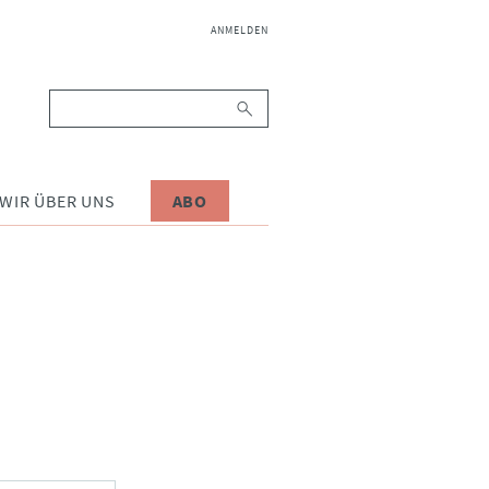
NAVIGATION
ANMELDEN
ÜBERSPRINGEN
Suchbegriffe
WIR ÜBER UNS
ABO