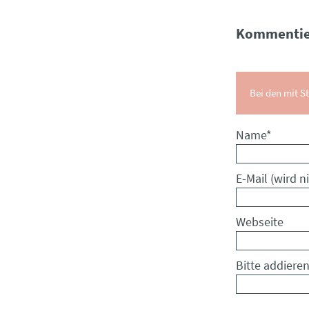
Kommentie
Bei den mit St
Pflichtfeld
Name
*
Pflichtfeld
E-Mail (wird ni
Webseite
Bitte addieren