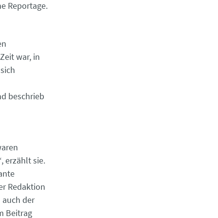
ne Reportage.
en
eit war, in
 sich
nd beschrieb
 waren
 erzählt sie.
ante
er Redaktion
d auch der
m Beitrag