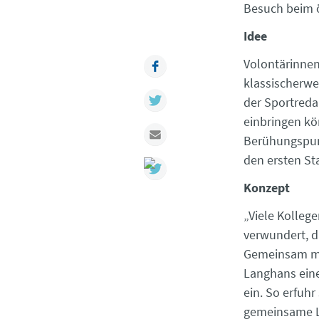
Besuch beim ö
Idee
Volontärinne
Facebook
klassischerwei
Twitter
der Sportreda
einbringen kö
Mail
Berühungspunk
den ersten St
Konzept
„Viele Kollege
verwundert, d
Gemeinsam mi
Langhans eine
ein. So erfuhr
gemeinsame La