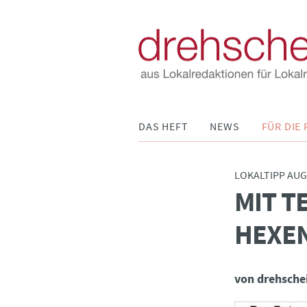
Navigation
DAS HEFT
NEWS
FÜR DIE 
überspringen
LOKALTIPP AUG
MIT T
:
HEXE
von drehsche