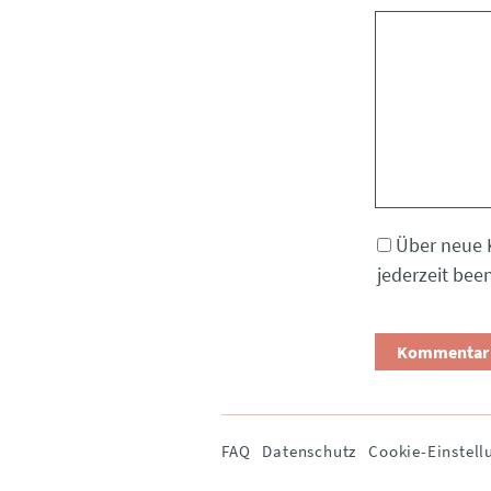
Kommentar
Über neue 
jederzeit bee
Navigation
FAQ
Datenschutz
Cookie-Einstell
überspringen