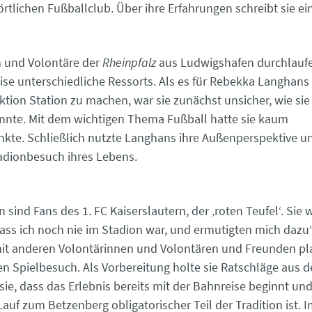
rtlichen Fußballclub. Über ihre Erfahrungen schreibt sie ei
n und Volontäre der
Rheinpfalz
aus Ludwigshafen durchlauf
se unterschiedliche Ressorts. Als es für Rebekka Langhans Z
ktion Station zu machen, war sie zunächst unsicher, wie sie
nnte. Mit dem wichtigen Thema Fußball hatte sie kaum
te. Schließlich nutzte Langhans ihre Außenperspektive u
adionbesuch ihres Lebens.
n sind Fans des 1. FC Kaiserslautern, der ‚roten Teufel‘. Sie
ass ich noch nie im Stadion war, und ermutigten mich dazu“,
t anderen Volontärinnen und Volontären und Freunden pl
n Spielbesuch. Als Vorbereitung holte sie Ratschläge aus d
 sie, dass das Erlebnis bereits mit der Bahnreise beginnt un
uf zum Betzenberg obligatorischer Teil der Tradition ist. I