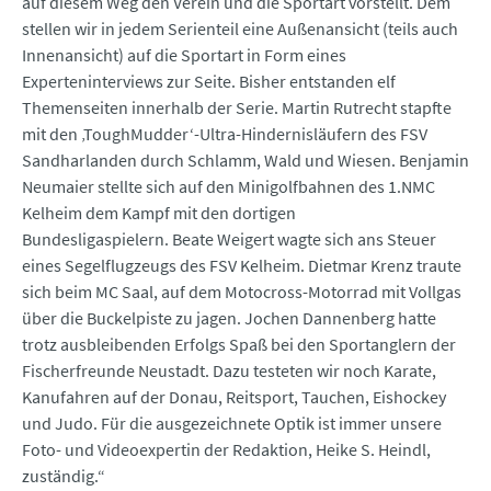
auf diesem Weg den Verein und die Sportart vorstellt. Dem
stellen wir in jedem Serienteil eine Außenansicht (teils auch
Innenansicht) auf die Sportart in Form eines
Experteninterviews zur Seite. Bisher entstanden elf
Themenseiten innerhalb der Serie. Martin Rutrecht stapfte
mit den ‚ToughMudder‘-Ultra-Hindernisläufern des FSV
Sandharlanden durch Schlamm, Wald und Wiesen. Benjamin
Neumaier stellte sich auf den Minigolfbahnen des 1.NMC
Kelheim dem Kampf mit den dortigen
Bundesligaspielern. Beate Weigert wagte sich ans Steuer
eines Segelflugzeugs des FSV Kelheim. Dietmar Krenz traute
sich beim MC Saal, auf dem Motocross-Motorrad mit Vollgas
über die Buckelpiste zu jagen. Jochen Dannenberg hatte
trotz ausbleibenden Erfolgs Spaß bei den Sportanglern der
Fischerfreunde Neustadt. Dazu testeten wir noch Karate,
Kanufahren auf der Donau, Reitsport, Tauchen, Eishockey
und Judo. Für die ausgezeichnete Optik ist immer unsere
Foto- und Videoexpertin der Redaktion, Heike S. Heindl,
zuständig.“