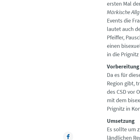
ersten Mal der
Märkische All
Events die Fra
lautet auch de
Pfeiffer, Paus
einen bisexue
in die Prignitz
Vorbereitung
Da es für die
Region gibt, t
des CSD vor O
mit dem bisex
Prignitz in Ko
Umsetzung
Es sollte um 
Facebook
ländlichen Re