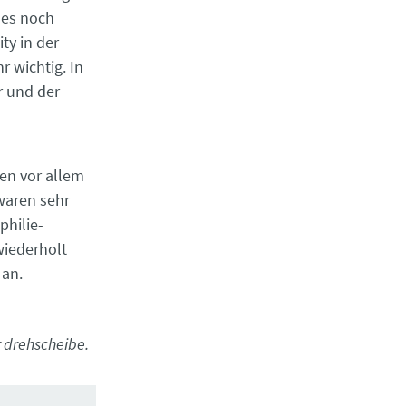
 es noch
ty in der
r wichtig. In
r und der
en vor allem
waren sehr
philie-
wiederholt
 an.
 drehscheibe.