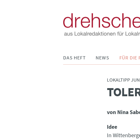
Navigation
DAS HEFT
NEWS
FÜR DIE 
überspringen
LOKALTIPP JUN
TOLER
:
von Nina Sab
Idee
In Wittenberge