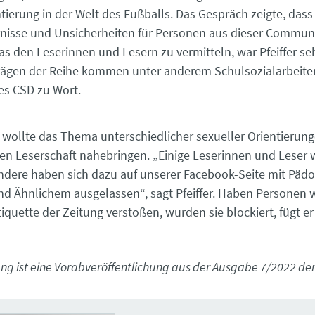
ntierung in der Welt des Fußballs. Das Gespräch zeigte, dass
rnisse und Unsicherheiten für Personen aus dieser Communi
as den Leserinnen und Lesern zu vermitteln, war Pfeiffer seh
rägen der Reihe kommen unter anderem Schulsozialarbeite
es CSD zu Wort.
 wollte das Thema unterschiedlicher sexueller Orientierung
ren Leserschaft nahebringen. „Einige Leserinnen und Leser 
 andere haben sich dazu auf unserer Facebook-Seite mit Pädo
nd Ähnlichem ausgelassen“, sagt Pfeiffer. Haben Personen 
quette der Zeitung verstoßen, wurden sie blockiert, fügt er
ng ist eine Vorabveröffentlichung aus der Ausgabe 7/2022 der