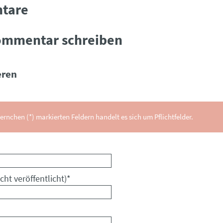
tare
ommentar schreiben
ren
ernchen (*) markierten Feldern handelt es sich um Pflichtfelder.
cht veröffentlicht)
*