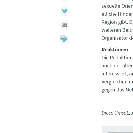
sexuelle Orie
Twitter
etliche Hinde
Region gibt. D
Mail
weiteren Beit
Organisator d
Reaktionen
Die Redaktion
auch der älte
interessiert,
Vergleichen u
gegen das Neti
Diese Umsetzu