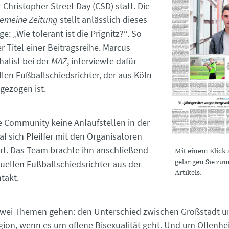
 Christopher Street Day (CSD) statt. Die
gemeine Zeitung
stellt anlässlich dieses
ge: „Wie tolerant ist die Prignitz?“. So
r Titel einer Beitragsreihe. Marcus
chalist bei der
MAZ
, interviewte dafür
llen Fußballschiedsrichter, der aus Köln
 gezogen ist.
se Community keine Anlaufstellen in der
raf sich Pfeiffer mit den Organisatoren
rt. Das Team brachte ihn anschließend
Mit einem Klick 
gelangen Sie zu
uellen Fußballschiedsrichter aus der
Artikels.
ntakt.
zwei Themen gehen: den Unterschied zwischen Großstadt u
gion, wenn es um offene Bisexualität geht. Und um Offenhei