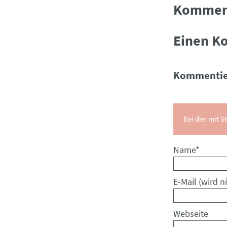
Kommen
Einen K
Kommentie
Bei den mit St
Pflichtfeld
Name
*
Pflichtfeld
E-Mail (wird ni
Webseite