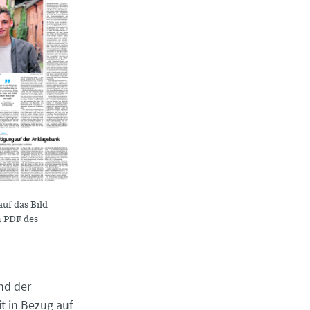
auf das Bild
m PDF des
nd der
t in Bezug auf