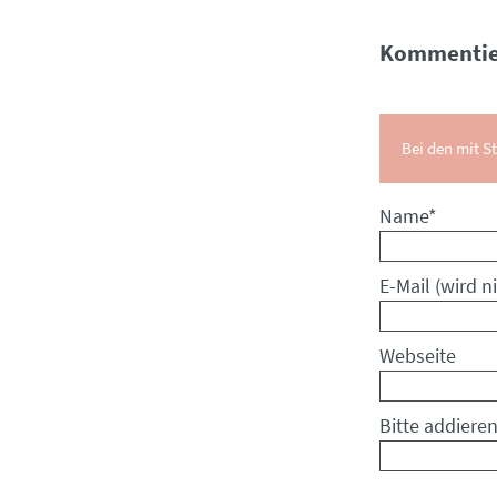
Kommentie
Bei den mit St
Pflichtfeld
Name
*
Pflichtfeld
E-Mail (wird ni
Webseite
Bitte addieren