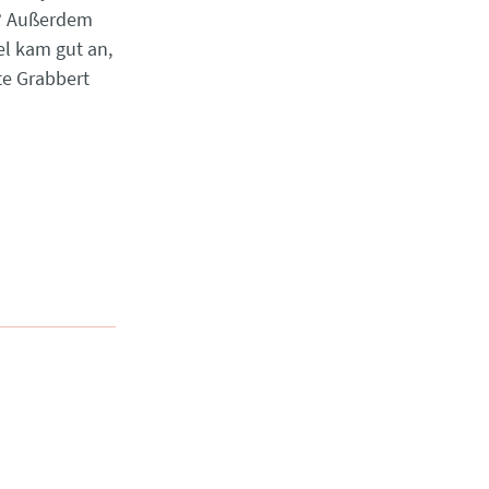
s? Außerdem
el kam gut an,
rte Grabbert