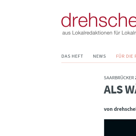
Navigation
DAS HEFT
NEWS
FÜR DIE 
überspringen
SAARBRÜCKER 
ALS W
:
von drehsche