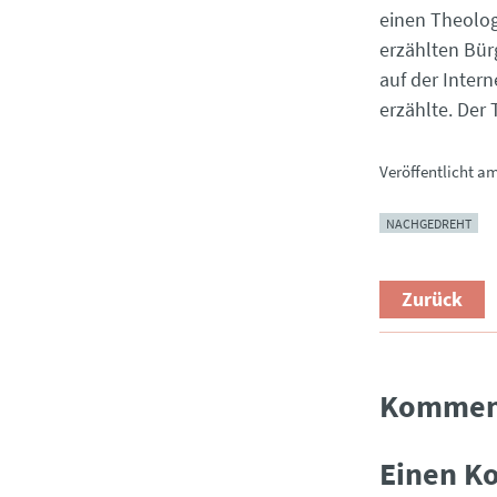
einen Theolog
erzählten Bürg
auf der Intern
erzählte. Der
Veröffentlicht a
NACHGEDREHT
Zurück
Kommen
Einen K