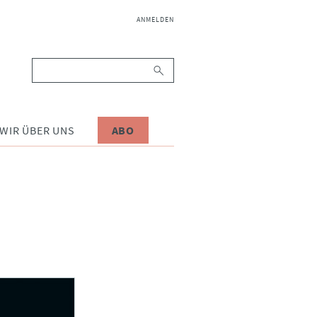
NAVIGATION
ANMELDEN
ÜBERSPRINGEN
Suchbegriffe
WIR ÜBER UNS
ABO