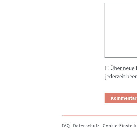
Kommentar
Über neue 
jederzeit bee
Navigation
FAQ
Datenschutz
Cookie-Einstell
überspringen