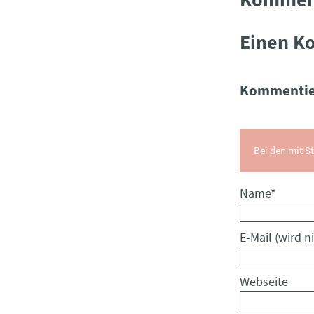
Einen K
Kommentie
Bei den mit St
Pflichtfeld
Name
*
Pflichtfeld
E-Mail (wird ni
Webseite