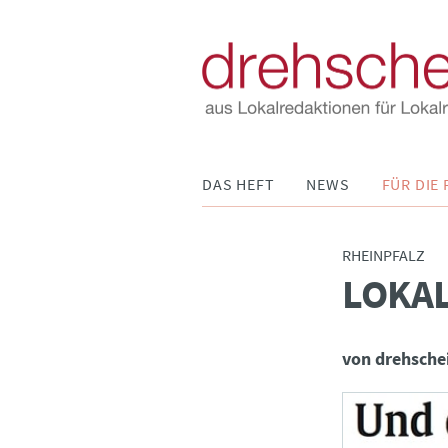
Navigation
DAS HEFT
NEWS
FÜR DIE 
überspringen
RHEINPFALZ
LOKAL
:
von drehsche