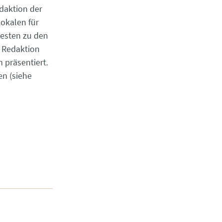
edaktion der
okalen für
hesten zu den
e Redaktion
 präsentiert.
en (siehe