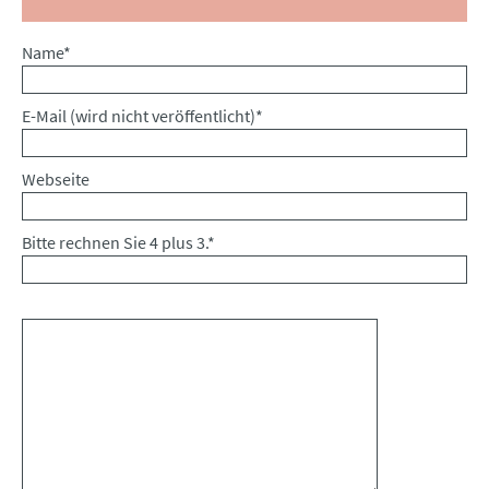
Pflichtfeld
Name
*
Pflichtfeld
E-Mail (wird nicht veröffentlicht)
*
Webseite
Bitte rechnen Sie 4 plus 3.
*
Kommentar