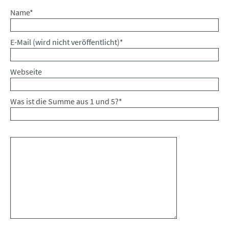
Pflichtfeld
Name
*
Pflichtfeld
E-Mail (wird nicht veröffentlicht)
*
Webseite
Was ist die Summe aus 1 und 5?
*
Kommentar