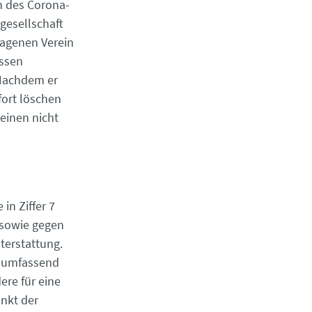
en des Corona-
­gesellschaft
tragenen Verein
ssen
 Nachdem er
fort löschen
einen nicht
in Ziffer 7
 sowie gegen
terstattung.
er umfassend
re für eine
nkt der