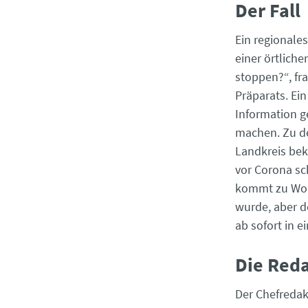
Der Fa
Ein regionale
einer örtlich
stoppen?“, fra
Präparats. Ei
Information g
machen. Zu dem
Landkreis bek
vor Corona sch
kommt zu Wort 
wurde, aber de
ab sofort in e
Die Re
Der Chefredakt