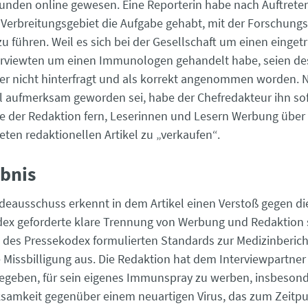
Stunden online ­gewesen. Eine Reporterin habe nach ­Auftret
 ­Verbreitungsgebiet die Aufgabe gehabt, mit der Forschungs
zu führen. Weil es sich bei der Gesellschaft um einen einge
erviewten um einen Immunologen gehandelt habe, seien de
er nicht hinterfragt und als korrekt angenommen worden.
el aufmerksam geworden sei, habe der Chefredakteur ihn so
ege der Redaktion fern, Leserinnen und Lesern Werbung über 
ten redaktionellen Artikel zu „verkaufen“.
gebnis
eausschuss erkennt in dem Artikel einen Verstoß gegen die 
dex geforderte klare Trennung von Werbung und Redaktion
 14 des Pressekodex formulierten Standards zur Medizinberich
ne Missbilligung aus. Die Redaktion hat dem Interviewpartn
egeben, für sein eigenes Immunspray zu werben, insbesonde
samkeit gegenüber einem neuartigen Virus, das zum Zeitpu