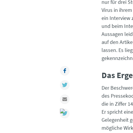
nur für drei 
Virus in ihrem
ein Interview 
und beim Int
Aussagen leid
auf den Artik
lassen. Es li
gekennzeichne
Facebook
Das Er
Twitter
Der Beschwerd
des Presseko
Mail
die in Ziffer
Er spricht ei
Gelegenheit g
mögliche Wirk