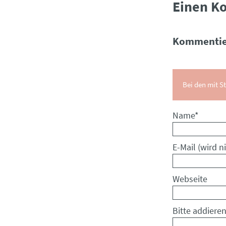
Einen K
Kommentie
Bei den mit St
Pflichtfeld
Name
*
Pflichtfeld
E-Mail (wird ni
Webseite
Bitte addieren