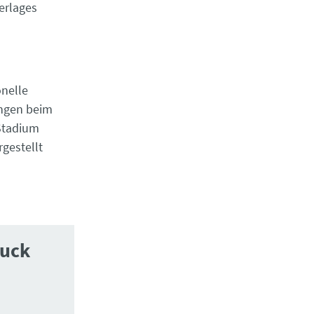
erlages
nelle
ungen beim
 Stadium
gestellt
luck