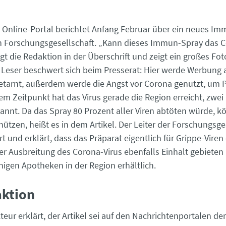
ll
s Online-Portal ­berichtet Anfang Februar über ein neues I
en Forschungs­gesellschaft. „Kann dieses Immun-Spray das 
gt die Redaktion in der Überschrift und zeigt ein großes Fot
n Leser beschwert sich beim Presserat: Hier werde Werbung a
etarnt, außerdem werde die Angst vor ­Corona genutzt, um Pr
 Zeitpunkt hat das Virus ­gerade die Region erreicht, zwei 
annt. Da das Spray 80 Prozent aller Viren abtöten würde, k
ützen, heißt es in dem Artikel. Der Leiter der ­Forschungsge
und erklärt, dass das Präparat ­eigentlich für Grippe-Viren
r Ausbreitung des Corona-Virus ebenfalls ­Einhalt gebieten 
inigen Apotheken in der Region erhältlich.
daktion
eur ­erklärt, der Artikel sei auf den Nachrichtenportalen d