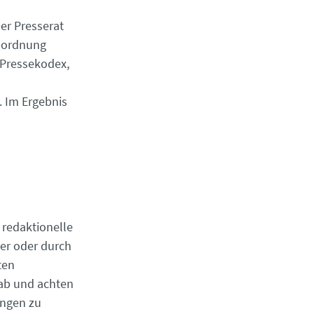
er Presserat
inordnung
 Pressekodex,
. Im Ergebnis
 redaktionelle
ter oder durch
ten
 ab und achten
ungen zu