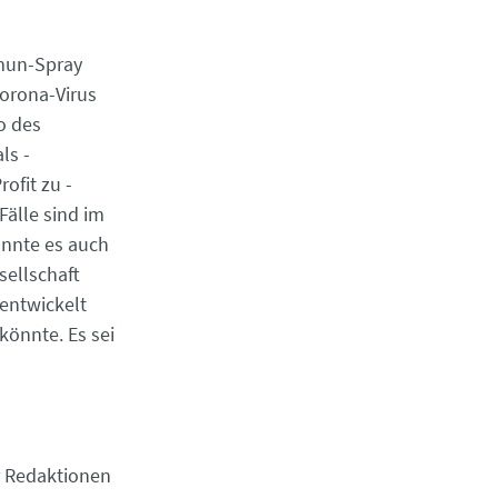
mmun-Spray
Corona-Virus
o des
ls ­
ofit zu ­
Fälle sind im
önnte es auch
sellschaft
 entwickelt
könnte. Es sei
er Redaktionen