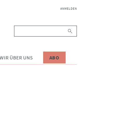
NAVIGATION
ANMELDEN
ÜBERSPRINGEN
Suchbegriffe
WIR ÜBER UNS
ABO