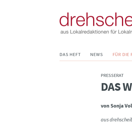
Navigation
DAS HEFT
NEWS
FÜR DIE 
überspringen
PRESSERAT
DAS 
:
von Sonja Vo
aus drehschei