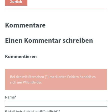
Zurück
Kommentare
Einen Kommentar schreiben
Kommentieren
Bei den mit Sternchen (*) markierten Feldern handelt es
sich um Pflichtfelder.
Pflichtfeld
Name
*
Pflichtfeld
E-Mail (wird nicht veröffentlicht)
*