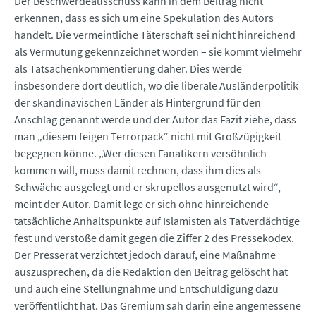
Der Beschwerdeausschuss kann in dem Beitrag nicht
erkennen, dass es sich um eine Spekulation des Autors
handelt. Die vermeintliche Täterschaft sei nicht hinreichend
als Vermutung gekennzeichnet worden – sie kommt vielmehr
als Tatsachenkommentierung daher. Dies werde
insbesondere dort deutlich, wo die liberale Ausländerpolitik
der skandinavischen Länder als Hintergrund für den
Anschlag genannt werde und der Autor das Fazit ziehe, dass
man „diesem feigen Terrorpack“ nicht mit Großzügigkeit
begegnen könne. „Wer diesen Fanatikern versöhnlich
kommen will, muss damit rechnen, dass ihm dies als
Schwäche ausgelegt und er skrupellos ausgenutzt wird“,
meint der Autor. Damit lege er sich ohne hinreichende
tatsächliche Anhaltspunkte auf Islamisten als Tatverdächtige
fest und verstoße damit gegen die Ziffer 2 des Pressekodex.
Der Presse­rat verzichtet jedoch darauf, eine Maßnahme
auszusprechen, da die Redaktion den Beitrag gelöscht hat
und auch eine Stellungnahme und Entschuldigung dazu
veröffentlicht hat. Das Gremium sah darin eine angemessene