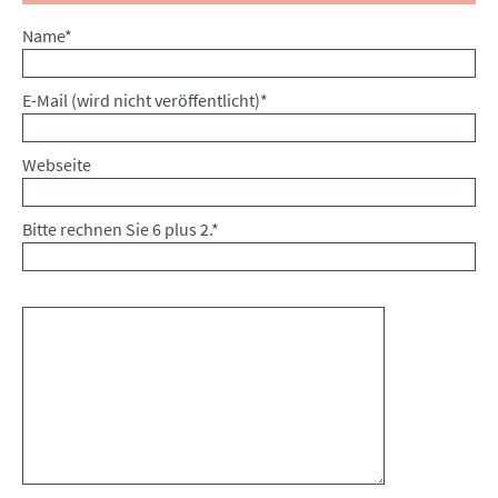
Pflichtfeld
Name
*
Pflichtfeld
E-Mail (wird nicht veröffentlicht)
*
Webseite
Bitte rechnen Sie 6 plus 2.
*
Kommentar