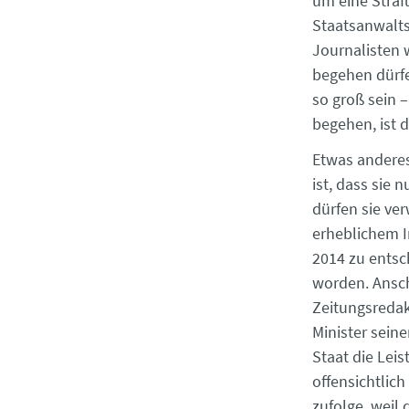
um eine Straf
Staatsanwalts
Journalisten 
begehen dürfe
so groß sein 
begehen, ist d
Etwas anderes
ist, dass sie 
dürfen sie ve
erheblichem I
2014 zu entsc
worden. Ansch
Zeitungsredak
Minister sein
Staat die Leis
offensichtlic
zufolge, weil 