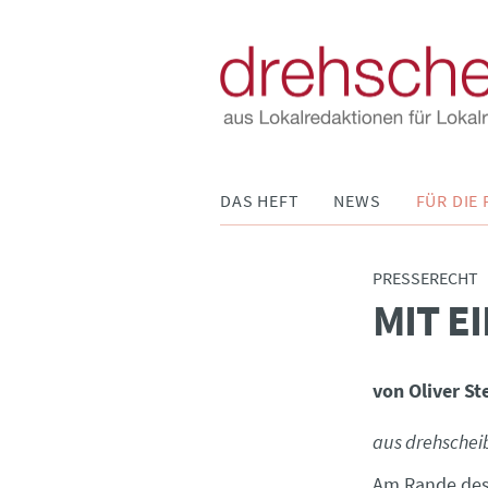
Navigation
DAS HEFT
NEWS
FÜR DIE 
überspringen
PRESSERECHT
MIT E
:
von Oliver S
aus drehschei
Am Rande des