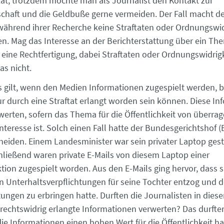
tat; trotzdem möchte man als Journalist den Kontakt zur
chaft und die Geldbuße gerne vermeiden. Der Fall macht de
während ihrer Recherche keine Straftaten oder Ordnungswid
n. Mag das Interesse an der Berichterstattung über ein T
– eine Rechtfertigung, dabei Straftaten oder Ordnungswidrig
as nicht.
 gilt, wenn den Medien Informationen zugespielt werden, b
nur durch eine Straftat erlangt worden sein können. Diese I
rwerten, sofern das Thema für die Öffentlichkeit von überr
nteresse ist. Solch einen Fall hatte der Bundesgerichtshof 
heiden. Einem Landesminister war sein privater Laptop ges
ließend waren private E-Mails von diesem Laptop einer
tion zugespielt worden. Aus den E-Mails ging hervor, dass s
en Unterhaltsverpflichtungen für seine Tochter entzog und 
tungen zu erbringen hatte. Durften die Journalisten in diese
h rechtswidrig erlangte Informationen verwerten? Das durft
die Informationen einen hohen Wert für die Öffentlichkeit h