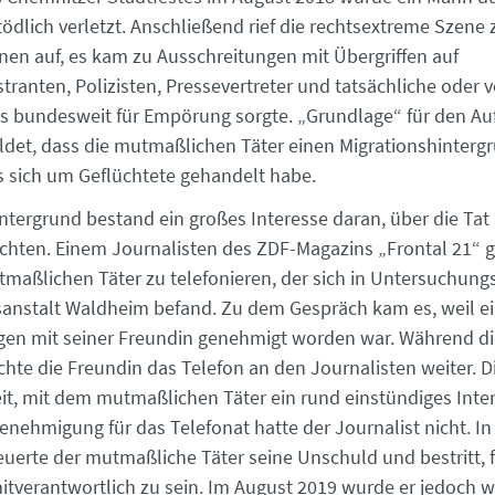
ödlich verletzt. Anschließend rief die rechtsextreme Szene 
en auf, es kam zu Ausschreitungen mit Übergriffen auf
anten, Polizisten, Pressevertreter und tatsächliche oder v
s bundesweit für Empörung sorgte. „Grundlage“ für den Auf
ldet, dass die mutmaßlichen Täter einen Migrationshinterg
s sich um Geflüchtete gehandelt habe.
ntergrund bestand ein großes Interesse daran, über die Tat
ichten. Einem Journalisten des ZDF-Magazins „Frontal 21“ g
maßlichen Täter zu telefonieren, der sich in Untersuchungs
sanstalt Waldheim befand. Zu dem Gespräch kam es, weil ei
gen mit seiner Freundin genehmigt worden war. Während d
chte die Freundin das Telefon an den Journalisten weiter. D
it, mit dem mutmaßlichen Täter ein rund einstündiges Inte
Genehmigung für das Telefonat hatte der Journalist nicht. I
euerte der mutmaßliche Täter seine Unschuld und bestritt, 
tverantwortlich zu sein. Im August 2019 wurde er jedoch 