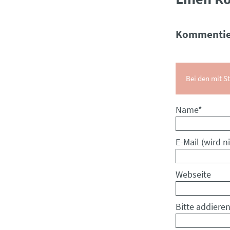
Kommentie
Bei den mit St
Pflichtfeld
Name
*
Pflichtfeld
E-Mail (wird ni
Webseite
Bitte addieren