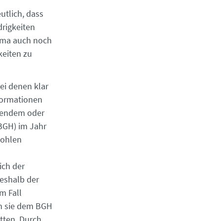
utlich, dass
rigkeiten
hema auch noch
keiten zu
ei denen klar
nformationen
agendem oder
(BGH) im Jahr
tohlen
ich der
deshalb der
m Fall
en sie dem BGH
atten. Durch