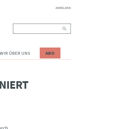
NAVIGATION
ANMELDEN
ÜBERSPRINGEN
Suchbegriffe
WIR ÜBER UNS
ABO
NIERT
urch