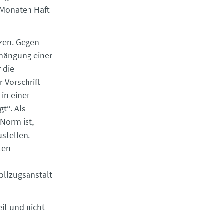
 Monaten Haft
zen. Gegen
rhängung einer
 die
 Vorschrift
in einer
t“. Als
Norm ist,
stellen.
ten
ollzugsanstalt
it und nicht