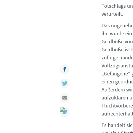
Totschlags un
verurteilt.
Das ungenehmi
ihn wurde ein
Geldbuße von 
Geldbuße ist P
zufolge hande
Vollzugsansta
Facebook
„Gefangene“ g
einen geordne
Twitter
Außerdem wird
Mail
aufzuklären u
Fluchtvorbere
aufrechterhal
Es handelt si