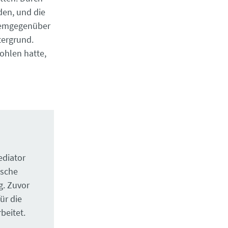
den, und die
 Demgegenüber
tergrund.
ohlen hatte,
ediator
Esche
. Zuvor
ür die
beitet.