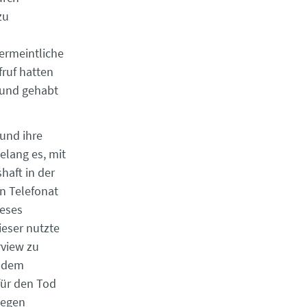
zu
ermeintliche
ruf hatten
rund gehabt
 und ihre
elang es, mit
haft in der
n Telefonat
ieses
ieser nutzte
rview zu
n dem
für den Tod
wegen