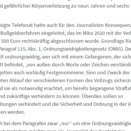
d gefährlicher Körperverletzung zu neun Jahren und sechs
gte Telefonat hatte auch für den Journalisten Konsequen
 Bußgeldverfahren eingeleitet, das im März 2020 mit der Ve
500 Euro rechtskräftig abgeschlossen wurde. Grundlage für
aragraf 115, Abs. 1, Ordnungswidrigkeitengesetz (OWiG). Der
lt ordnungswidrig, wer sich mit einem Gefangenen, der sich 
lt befindet, „von außen durch Worte oder Zeichen verständig
elten auch vorläufig Festgenommene. Sinn und Zweck der 
ten Ablauf der verschiedenen Formen des Vollzugs sicherzu
 sie als notwendig erachtet, um bereits begangene Strafta
nd zukünftige verhindern zu können. Überdies sollen so
itungen verhindert und die Sicherheit und Ordnung in der V
ten werden.
ch bei dem Paragrafen zwar „nur“ um eine Ordnungswidrigke