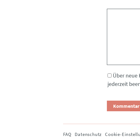
Kommentar
Über neue 
jederzeit bee
Navigation
FAQ
Datenschutz
Cookie-Einstell