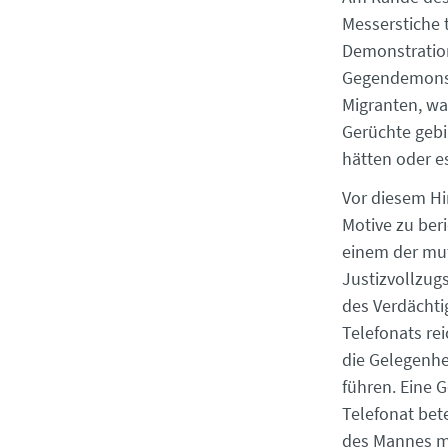
Messerstiche t
Demonstration
Gegendemonstr
Migranten, wa
Gerüchte gebi
hätten oder e
Vor diesem Hi
Motive zu ber
einem der mut
Justizvollzug
des Verdächti
Telefonats rei
die Gelegenhe
führen. Eine 
Telefonat bet
des Mannes mi