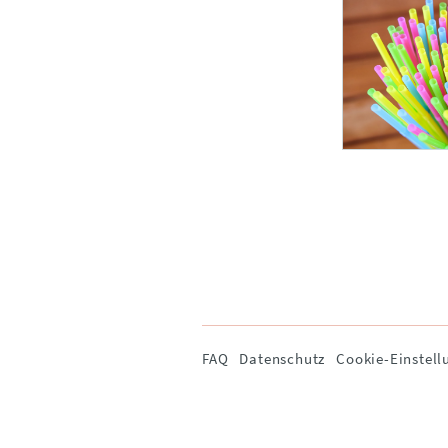
Navigation
FAQ
Datenschutz
Cookie-Einstell
überspringen