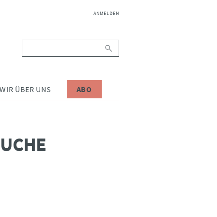
NAVIGATION
ANMELDEN
ÜBERSPRINGEN
Suchbegriffe
WIR ÜBER UNS
ABO
SUCHE