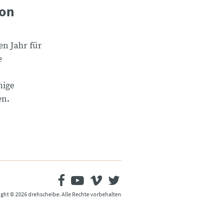
von
en Jahr für
e
nige
en.
ght © 2026 drehscheibe. Alle Rechte vorbehalten