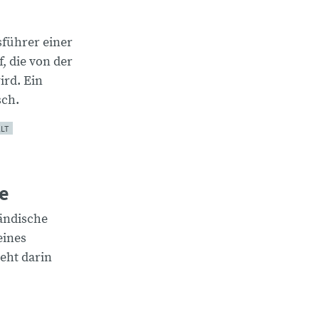
sführer einer
, die von der
ird. Ein
sch.
LT
e
ländische
eines
eht darin