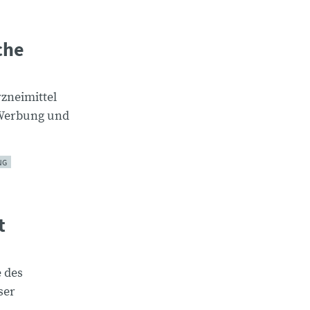
che
rzneimittel
l Werbung und
NG
t
 des
ser