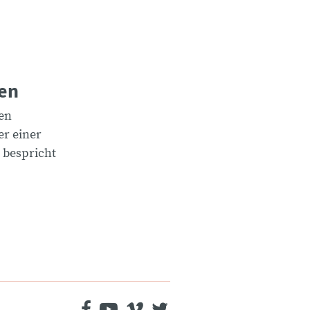
fen
den
r einer
 bespricht