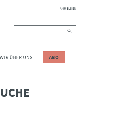
NAVIGATION
ANMELDEN
ÜBERSPRINGEN
Suchbegriffe
WIR ÜBER UNS
ABO
SUCHE