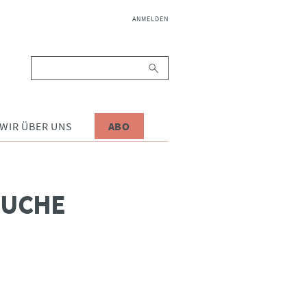
NAVIGATION
ANMELDEN
ÜBERSPRINGEN
Suchbegriffe
WIR ÜBER UNS
ABO
SUCHE