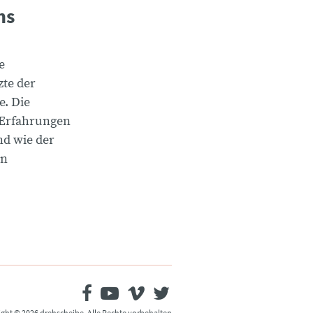
ns
e
te der
e. Die
 Erfahrungen
nd wie der
rn
ght © 2026 drehscheibe. Alle Rechte vorbehalten