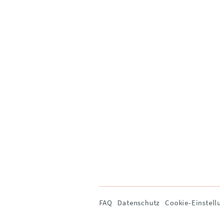
Navigation
FAQ
Datenschutz
Cookie-Einstell
überspringen