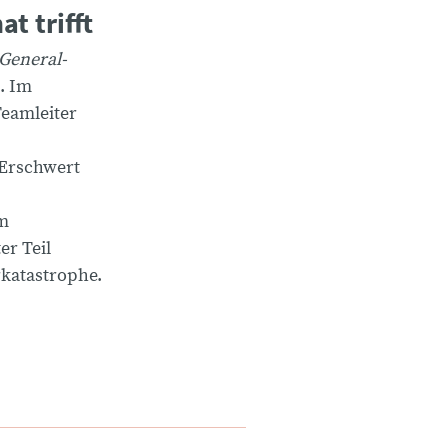
t trifft
General-
t. Im
Teamleiter
 Erschwert
om
er Teil
katastrophe.