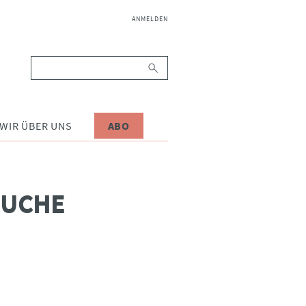
NAVIGATION
ANMELDEN
ÜBERSPRINGEN
Suchbegriffe
WIR ÜBER UNS
ABO
SUCHE