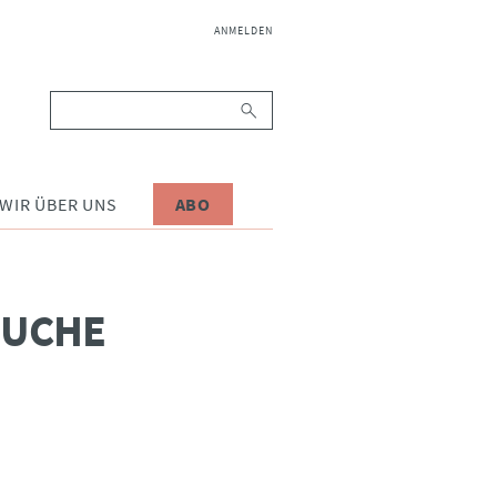
NAVIGATION
ANMELDEN
ÜBERSPRINGEN
Suchbegriffe
WIR ÜBER UNS
ABO
SUCHE