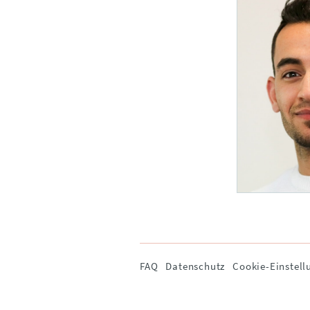
Navigation
FAQ
Datenschutz
Cookie-Einstell
überspringen