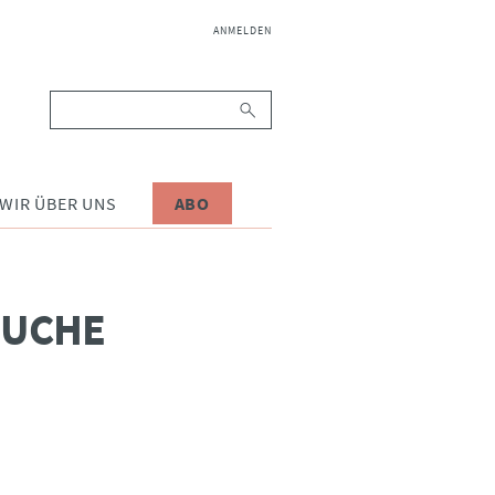
NAVIGATION
ANMELDEN
ÜBERSPRINGEN
Suchbegriffe
WIR ÜBER UNS
ABO
SUCHE