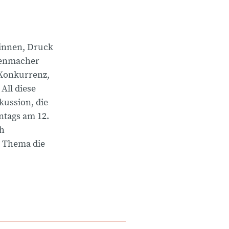
tinnen, Druck
ienmacher
 Konkurrenz,
All diese
kussion, die
ntags am 12.
ch
s Thema die