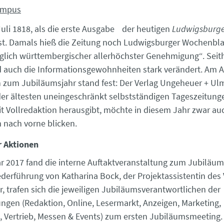
rampus
 Juli 1818, als die erste Ausgabe der heutigen
Ludwigsburger
t. Damals hieß die Zeitung noch Ludwigsburger Wochenblat
iglich württembergischer allerhöchster Genehmigung“. Seit
d auch die Informationsgewohnheiten stark verändert. Am A
zum Jubiläumsjahr stand fest: Der Verlag Ungeheuer + Ulm
der ältesten uneingeschränkt selbstständigen Tageszeitung
 Vollredaktion herausgibt, möchte in diesem Jahr zwar au
m nach vorne blicken.
 Aktionen
r 2017 fand die interne Auftaktveranstaltung zum Jubiläum
Federführung von Katharina Bock, der Projektassistentin des 
, trafen sich die jeweiligen Jubiläumsverantwortlichen der
ungen (Redaktion, Online, Lesermarkt, Anzeigen, Marketing,
, Vertrieb, Messen & Events) zum ersten Jubiläumsmeeting