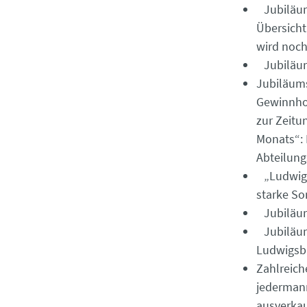
Jubiläums
Übersicht
wird noch
Jubiläum
Jubiläums
Gewinnhot
zur Zeitu
Monats“: 
Abteilung
„Ludwigsb
starke So
Jubiläums
Jubiläums
Ludwigsb
Zahlreich
jedermann
ausverkau