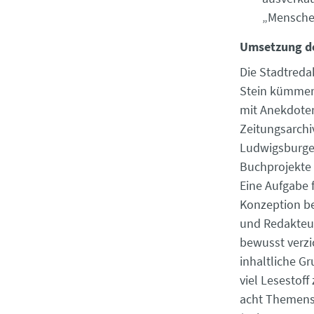
„Menschen
Umsetzung d
Die Stadtreda
Stein kümmert
mit Anekdoten
Zeitungsarchi
Ludwigsburge
Buchprojekte 
Eine Aufgabe 
Konzeption be
und Redakteur
bewusst verzic
inhaltliche G
viel Lesestof
acht Themens