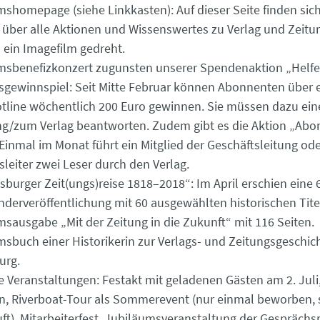
homepage (siehe Linkkasten): Auf dieser Seite finden sich
 über alle Aktionen und Wissenswertes zu Verlag und Zeit
 ein Imagefilm gedreht.
sbenefizkonzert zugunsten unserer Spendenaktion „Helfe
gewinnspiel: Seit Mitte Februar können Abonnenten über 
line wöchentlich 200 Euro gewinnen. Sie müssen dazu ein
ng/zum Verlag beantworten. Zudem gibt es die Aktion „Abo
Einmal im Monat führt ein Mitglied der Geschäftsleitung ode
sleiter zwei Leser durch den Verlag.
urger Zeit(ungs)reise 1818–2018“: Im April erschien eine 
nderveröffentlichung mit 60 ausgewählten historischen Tite
ausgabe „Mit der Zeitung in die Zukunft“ mit 116 Seiten.
buch einer Historikerin zur Verlags- und Zeitungsgeschich
urg.
e Veranstaltungen: Festakt mit geladenen Gästen am 2. Juli,
, Riverboat-Tour als Sommer­event (nur einmal beworben, 
ft), Mitarbeiterfest, Jubiläumsveranstaltung der Gesprächs