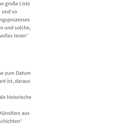
ne große Liste
– und so
ungsprozesses
en und solche,
olles lesen“
ine zum Datum
nt ist, daraus
e historische
n
Künstlers aus
schichten“