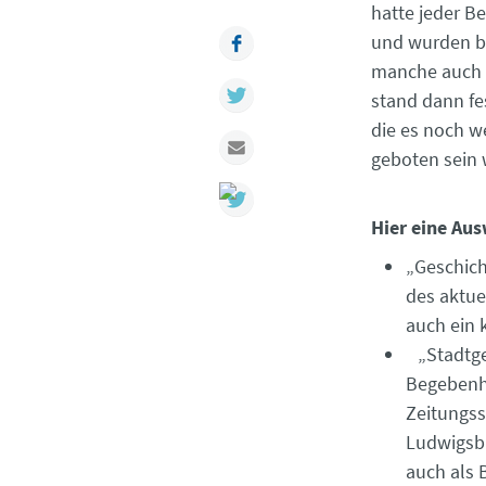
hatte jeder B
Facebook
und wurden bi
manche auch 
Twitter
stand dann fe
die es noch w
Mail
geboten sein
Hier eine Au
„Geschich
des aktue
auch ein 
„Stadtges
Begebenh
Zeitungss
Ludwigsbu
auch als 