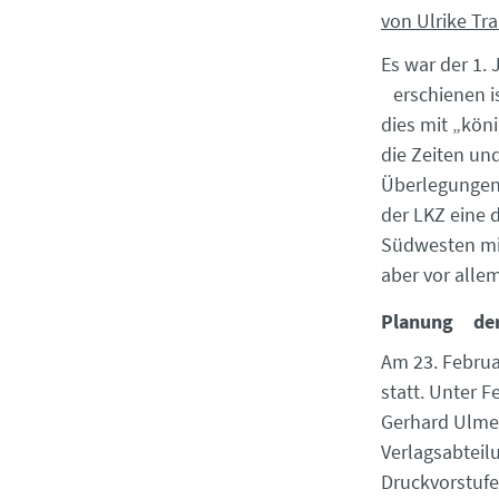
von Ulrike T
Es war der 1.
erschienen is
dies mit „kön
die Zeiten un
Überlegungen 
der LKZ eine 
Südwesten mit
aber vor alle
Planung der
Am 23. Februa
statt. Unter 
Gerhard Ulmer
Verlagsabteil
Druckvorstufe