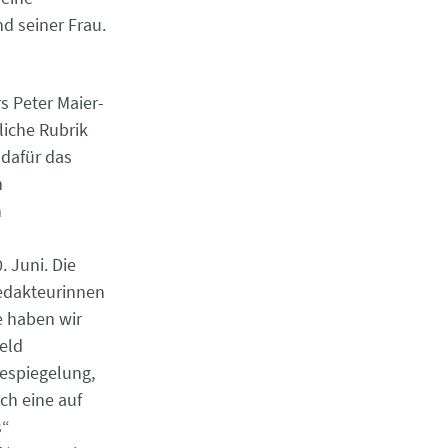
d seiner Frau.
s Peter Maier-
liche Rubrik
 dafür das
m
n
 Juni. Die
Redakteurinnen
e haben wir
feld
bespiegelung,
ch eine auf
s“