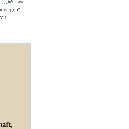
), „Wer wir
rtbewegen“
eit