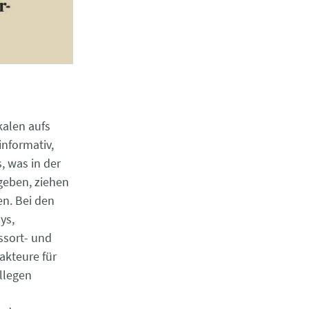
kalen aufs
nformativ,
, was in der
rgeben, ziehen
n. Bei den
ys,
ssort- und
akteure für
llegen