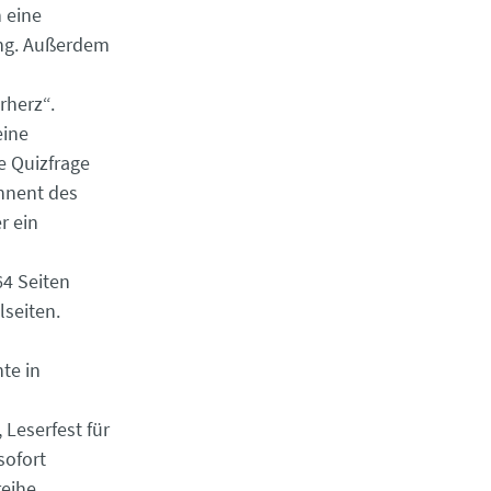
 eine
ung. Außerdem
rherz“.
eine
e Quizfrage
nnent des
r ein
64 Seiten
lseiten.
te in
 Leserfest für
sofort
reihe