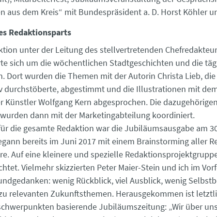
 aus dem Kreis“ mit Bundespräsident a. D. Horst Köhler un
es Redaktionsparts
ktion unter der Leitung des stellvertretenden Chefredakteur
e sich um die wöchentlichen Stadtgeschichten und die täg
. Dort wurden die Themen mit der Autorin Christa Lieb, die
v durchstöberte, abgestimmt und die Illustrationen mit de
r Künstler Wolfgang Kern abgesprochen. Die dazugehörige
wurden dann mit der Marketingabteilung koordiniert.
für die gesamte Redaktion war die Jubiläumsausgabe am 30.
gann bereits im Juni 2017 mit einem Brainstorming aller 
e. Auf eine kleinere und spezielle Redaktionsprojektgrupp
htet. Vielmehr skizzierten Peter Maier-Stein und ich im Vor
rundgedanken: wenig Rückblick, viel Ausblick, wenig Selbst
f zu relevanten Zukunftsthemen. Herausgekommen ist letztli
chwerpunkten basierende Jubiläumszeitung: „Wir über un