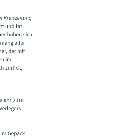
 Kreiszeitung
t und tat
her haben sich
nfang aller
er, der mit
en im
ch zurück,
sjahr 2018
Verlegers
. Im Gepäck