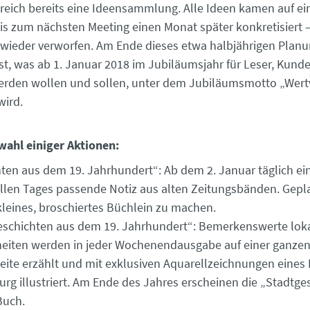
ereich bereits eine Ideensammlung. Alle Ideen kamen auf ei
s zum nächsten Meeting einen Monat später konkretisiert 
wieder verworfen. Am Ende dieses etwa halbjährigen Plan
st, was ab 1. Januar 2018 im Jubiläumsjahr für Leser, Kund
erden wollen und sollen, unter dem Jubiläumsmotto „Wertv
 wird.
swahl einiger Aktionen:
ten aus dem 19. Jahrhundert“: Ab dem 2. Januar täglich e
llen Tages passende Notiz aus alten Zeitungsbänden. Gepla
kleines, broschiertes Büchlein zu machen.
chichten aus dem 19. Jahrhundert“: Bemerkenswerte lokal
eiten werden in jeder Wochenendausgabe auf einer ganze
eite erzählt und mit exklusiven Aquarellzeichnungen eines 
rg illustriert. Am Ende des Jahres erscheinen die „Stadtge
Buch.