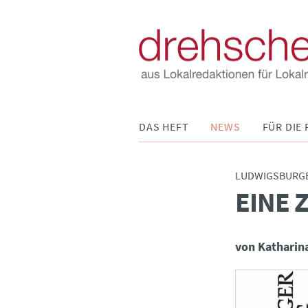
Navigation
DAS HEFT
NEWS
FÜR DIE 
überspringen
LUDWIGSBURGE
EINE 
:
von Katharin