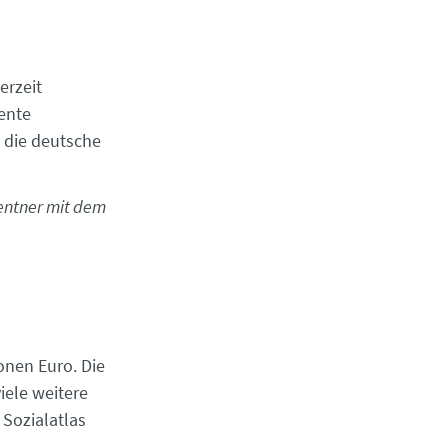
erzeit
Rente
 die deutsche
entner mit dem
onen Euro. Die
ele weitere
 Sozialatlas