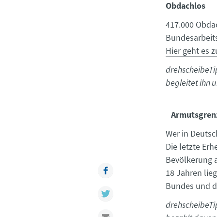
Obdachlos
417.000 Obdac
Bundesarbeit
Hier geht es 
drehscheibeTip
begleitet ihn 
Armutsgren
Wer in Deutsch
Die letzte Er
Bevölkerung 
Facebook
18 Jahren lie
Bundes und d
Twitter
drehscheibeTip
Mail