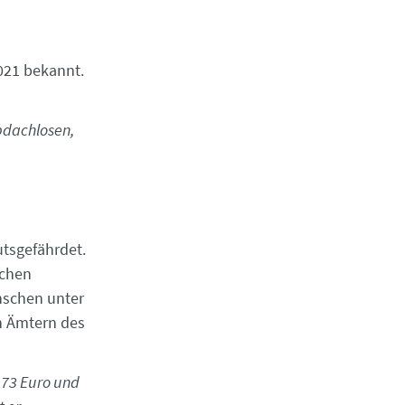
021 bekannt.
bdachlosen,
utsgefährdet.
schen
nschen unter
en Ämtern des
173 Euro und