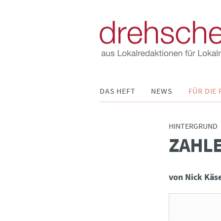
Navigation
DAS HEFT
NEWS
FÜR DIE 
überspringen
HINTERGRUND
ZAHLE
:
von Nick Käs