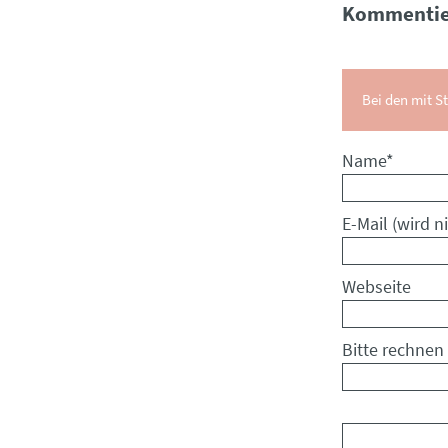
Kommentie
Bei den mit St
Pflichtfeld
Name
*
Pflichtfeld
E-Mail (wird ni
Webseite
Bitte rechnen 
Kommentar