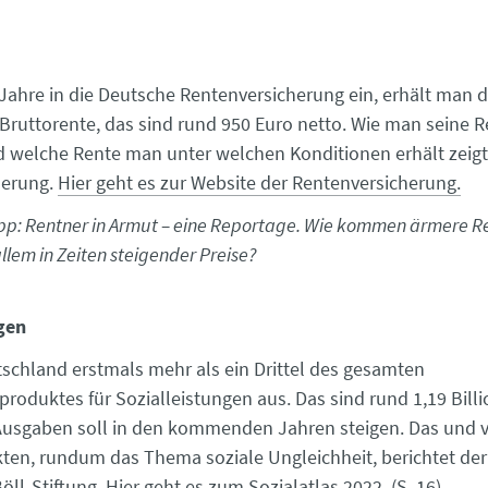
Jahre in die Deutsche Rentenversicherung ein, erhält man d
 Bruttorente, das sind rund 950 Euro netto. Wie man seine 
 welche Rente man unter welchen Konditionen erhält zeigt
herung.
Hier geht es zur Website der Rentenversicherung.
pp: Rentner in Armut – eine Reportage. Wie kommen ärmere R
allem in Zeiten steigender Preise?
gen
schland erstmals mehr als ein Drittel des gesamten
produktes für Sozialleistungen aus. Das sind rund 1,19 Billi
usgaben soll in den kommenden Jahren steigen. Das und vi
ten, rundum das Thema soziale Ungleichheit, berichtet der
öll-Stiftung.
Hier geht es zum Sozialatlas 2022.
(S. 16)