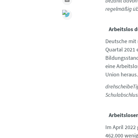
bezahlt davon 
regelmäßig üb
Arbeitslos d
Deutsche mit 
Quartal 2021 
Bildungsstand
eine Arbeitsl
Union heraus
drehscheibeTip
Schulabschluss
Arbeitslose
Im April 2022
462.000 wenige