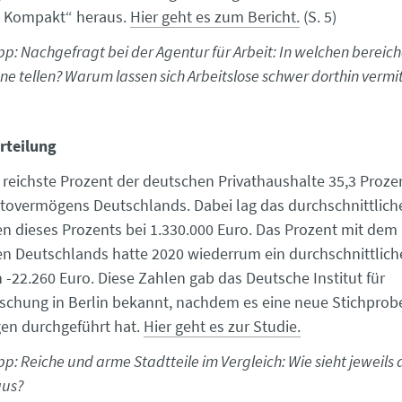
t Kompakt“ heraus.
Hier geht es zum Bericht.
(S. 5)
p: Nachgefragt bei der Agentur für Arbeit: In welchen bereiche
ene tellen? Warum lassen sich Arbeitslose schwer dorthin vermi
rteilung
s reichste Prozent der deutschen Privathaushalte 35,3 Proze
overmögens Deutschlands. Dabei lag das durchschnittlich
 dieses Prozents bei 1.330.000 Euro. Das Prozent mit dem 
 Deutschlands hatte 2020 wiederrum ein durchschnittlich
-22.260 Euro. Diese Zahlen gab das Deutsche Institut für
rschung in Berlin bekannt, nachdem es eine neue Stichprob
en durchgeführt hat.
Hier geht es zur Studie.
p: Reiche und arme Stadtteile im Vergleich: Wie sieht jeweils 
aus?