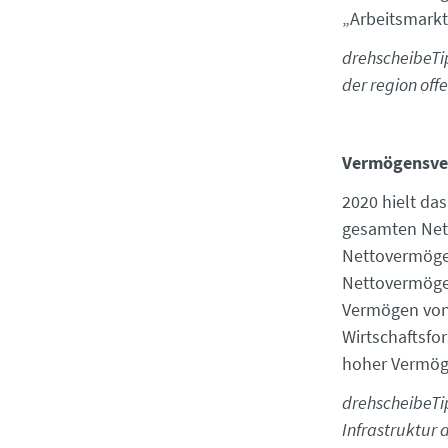
„Arbeitsmark
drehscheibeTip
der region off
Vermögensve
2020 hielt da
gesamten Nett
Nettovermögen
Nettovermögen
Vermögen von 
Wirtschaftsfo
hoher Vermög
drehscheibeTip
Infrastruktur 