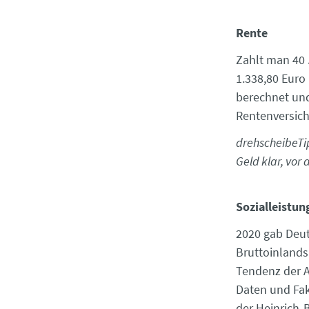
Rente
Zahlt man 40 
1.338,80 Euro
berechnet und
Rentenversic
drehscheibeTi
Geld klar, vor 
Sozialleistun
2020 gab Deut
Bruttoinlands
Tendenz der A
Daten und Fak
der Heinrich-B