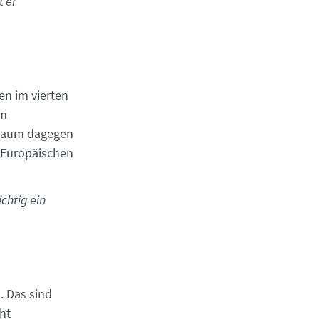
t er
en im vierten
em
traum dagegen
r Europäischen
chtig ein
. Das sind
cht