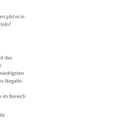
n gibt es in
tteln?
nt des
e
niedrigsten
es Negativ-
e im Bereich
die