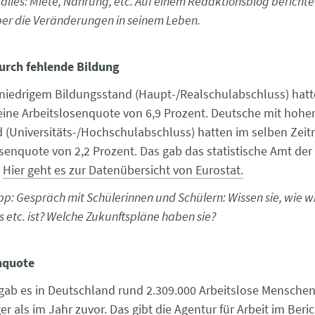
alles: Miete, Nahrung, etc. Auf einem Redaktionsblog berichte
er die Veränderungen in seinem Leben.
urch fehlende Bildung
niedrigem Bildungsstand (Haupt-/Realschulabschluss) hatt
eine Arbeitslosenquote von 6,9 Prozent. Deutsche mit hoh
 (Universitäts-/Hochschulabschluss) hatten im selben Zei
osenquote von 2,2 Prozent. Das gab das statistische Amt de
.
Hier geht es zur Datenübersicht von Eurostat.
p: Gespräch mit Schülerinnen und Schülern: Wissen sie, wie wi
 etc. ist? Welche Zukunftspläne haben sie?
nquote
 gab es in Deutschland rund 2.309.000 Arbeitslose Menschen
r als im Jahr zuvor. Das gibt die Agentur für Arbeit im Beri