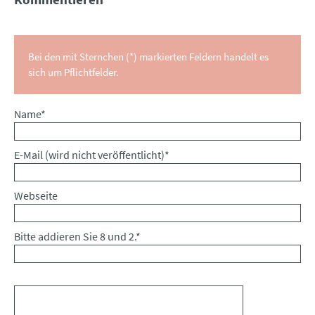
Bei den mit Sternchen (*) markierten Feldern handelt es
sich um Pflichtfelder.
Pflichtfeld
Name
*
Pflichtfeld
E-Mail (wird nicht veröffentlicht)
*
Webseite
Bitte addieren Sie 8 und 2.
*
Kommentar