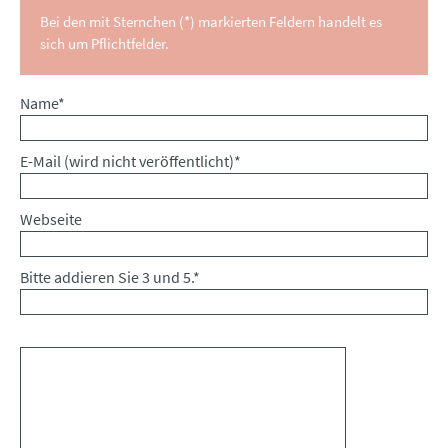
Bei den mit Sternchen (*) markierten Feldern handelt es
sich um Pflichtfelder.
Pflichtfeld
Name
*
Pflichtfeld
E-Mail (wird nicht veröffentlicht)
*
Webseite
Bitte addieren Sie 3 und 5.
*
Kommentar